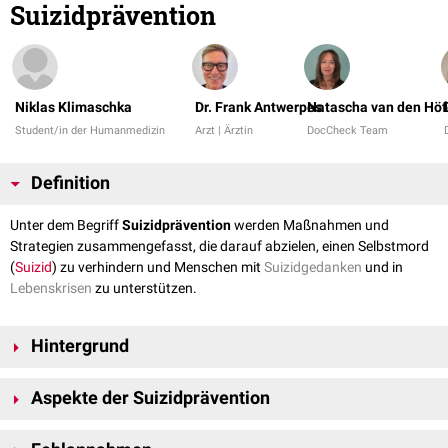
Suizidprävention
Niklas Klimaschka
Dr. Frank Antwerpes
Natascha van den Höf
Student/in der Humanmedizin
Arzt | Ärztin
DocCheck Team
Definition
Unter dem Begriff
Suizidprävention
werden Maßnahmen und
Strategien zusammengefasst, die darauf abzielen, einen Selbstmord
(
Suizid
) zu verhindern und Menschen mit
Suizidgedanken
und in
Lebenskrisen
zu unterstützen.
Hintergrund
In den meisten Fällen gehen Suizide auf
psychiatrische Erkrankungen
,
Aspekte der Suizidprävention
wie
Depressionen
oder
Abhängigkeitserkrankungen
zurück. In
Deutschland gibt es jährlich etwa 10.000
Suizide
, wobei die Anzahl der
Verschiedene Aspekte sind wichtig für eine erfolgreiche Suizidprävention:
Suizidversuche
vermutlich etwa 10 bis 20 Mal höher ist. Damit ist die