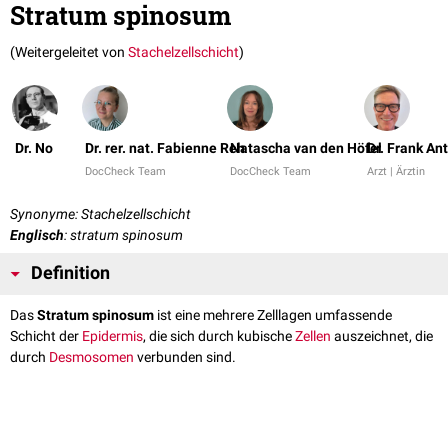
Stratum spinosum
(Weitergeleitet von
Stachelzellschicht
)
Dr. No
Dr. rer. nat. Fabienne Reh
Natascha van den Höfel
Dr. Frank An
DocCheck Team
DocCheck Team
Arzt | Ärztin
Synonyme: Stachelzellschicht
Englisch
: stratum spinosum
Definition
Das
Stratum spinosum
ist eine mehrere Zelllagen umfassende
Schicht der
Epidermis
, die sich durch kubische
Zellen
auszeichnet, die
durch
Desmosomen
verbunden sind.