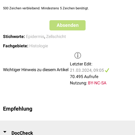
Im Stratum spinosum findet man auch immunkompetente Abwehrzellen
500
Zeichen verbleibend. Mindestens 5 Zeichen benötigt.
des
retikulohistiozytären Systems
(RHS), die
Langerhans-Zellen
.
Absenden
Stichworte:
Epidermis
,
Zellschicht
Fachgebiete:
Histologie
Letzter Edit:
Wichtiger Hinweis zu diesem Artikel
21.03.2024, 09:05
70.495 Aufrufe
Nutzung:
BY-NC-SA
Empfehlung
DocCheck