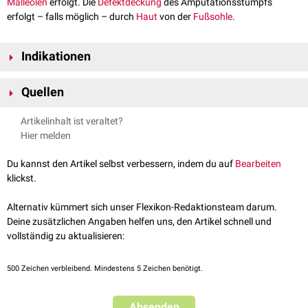
Malleolen
erfolgt. Die
Defektdeckung
des Amputationsstumpfs
erfolgt – falls möglich – durch
Haut
von der
Fußsohle
.
Indikationen
Trauma
Quellen
Periphere arterielle Verschlusskrankheit
Diabetisches Fußsyndrom
Beirau et al.
Amputationen an der unteren Extremität oberhalb des
Artikelinhalt ist veraltet?
Chronisch-venöse Insuffizienz
(CVI)
Sprunggelenks
, Orthopädie und Unfallchirurgie up2date, 2015
Hier melden
Osteitis
und
Osteomyelitis
Pschyrembel - Syme-Amputation
, abgerufen am 26.09.2022
Wundheilungsstörungen
Du kannst den Artikel selbst verbessern, indem du auf
Bearbeiten
klickst.
Alternativ kümmert sich unser Flexikon-Redaktionsteam darum.
Deine zusätzlichen Angaben helfen uns, den Artikel schnell und
vollständig zu aktualisieren:
500
Zeichen verbleibend. Mindestens 5 Zeichen benötigt.
Absenden