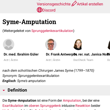
Versionsgeschichte
Artikel erstellen
Discord
Syme-Amputation
(Weitergeleitet von
Sprunggelenkexartikulation
)
Dr. med. Ibrahim Güler
Dr. Frank Antwerpes
Dr. rer. nat. Janica Nolt
F
Arzt | Ärztin
Arzt | Ärztin
DocCheck Team
D
nach dem schottischen Chirurgen Ja­mes Syme (1799–1870)
Synonym: Sprunggelenkexartikulation
Englisch
: Syme's amputation
Definition
Die
Syme-Amputation
ist eine Form der
Amputation
, bei der eine
Exartikulation
im
oberen Sprunggelenk
inklusive
Resektion
beider