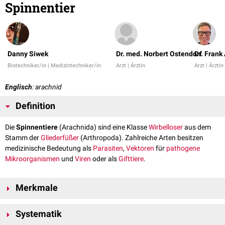
Spinnentier
Danny Siwek
Dr. med. Norbert Ostendorf
Dr. Frank
Biotechniker/in | Medizintechniker/in
Arzt | Ärztin
Arzt | Ärztin
Englisch
: arachnid
Definition
Die
Spinnentiere
(Arachnida) sind eine Klasse
Wirbelloser
aus dem
Stamm der
Gliederfüßer
(Arthropoda). Zahlreiche Arten besitzen
medizinische Bedeutung als
Parasiten
,
Vektoren
für
pathogene
Mikroorganismen
und
Viren
oder als
Gifttiere
.
Merkmale
Die Klasse der Spinnentiere stellt eines der
evolutionär
ältesten
Taxa
der
Systematik
Landtiere dar. Ursprüngliche Kiemen haben sich zu Fächertracheen als