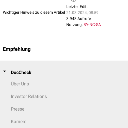
der Skorpione endet in einem Giftstachel.
Letzter Edit:
Die
Fortpflanzung
erfolgt ovipar (eierlegend) oder vivipar
Wichtiger Hinweis zu diesem Artikel
21.03.2024, 08:59
(lebendgebärend, z.B. Skorpione).
3.948 Aufrufe
Nutzung:
BY-NC-SA
Empfehlung
DocCheck
Über Uns
Investor Relations
Presse
Karriere