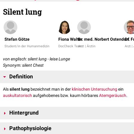
Silent lung
Stefan Götze
Fiona Walter
Dr. med. Norbert Ostendorf
Dr. 
Student/in der Humanmedizin
DocCheck Team
Arzt | Ärztin
Arzt |
von englisch: silent lung - leise Lunge
Synonym: silent Chest
Definition
Als
silent lung
bezeichnet man in der
klinischen Untersuchung
ein
auskultatorisch
aufgehobenes bzw. kaum hörbares
Atemgeräusch
.
Hintergrund
Das Phänomen tritt in der Regel im Rahmen von
Exazerbationen
bei
Pathophysiologie
Asthma bronchiale
oder einer
COPD
auf, kann aber beispielsweise auch