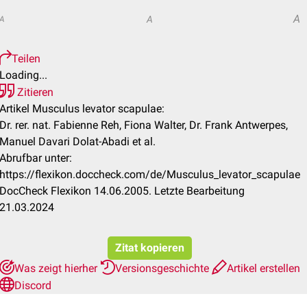
A
A
A
Teilen
Loading...
Zitieren
Artikel Musculus levator scapulae:
Dr. rer. nat. Fabienne Reh, Fiona Walter, Dr. Frank Antwerpes,
Manuel Davari Dolat-Abadi et al.
Abrufbar unter:
https://flexikon.doccheck.com/de/Musculus_levator_scapulae
DocCheck Flexikon 14.06.2005. Letzte Bearbeitung
21.03.2024
Zitat kopieren
Was zeigt hierher
Versionsgeschichte
Artikel erstellen
Discord