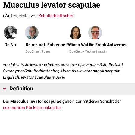
Musculus levator scapulae
(Weitergeleitet von
Schulterblattheber
)
Dr. No
Dr. rer. nat. Fabienne Reh
Fiona Walter
Dr. Frank Antwerpes
DocCheck Team
DocCheck Team
Arzt | Ärztin
von lateinisch: levare - erheben, erleichtern; scapula - Schulterblatt
Synonyme: Schulterblattheber, Musculus levator anguli scapulæ
Englisch
: levator scapulae muscle
Definition
Der
Musculus levator scapulae
gehört zur mittleren Schicht der
sekundären Rückenmuskulatur
.