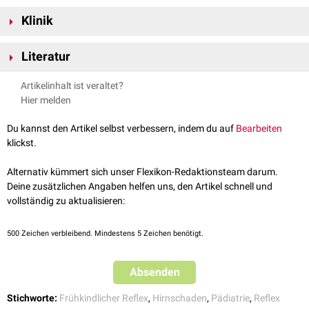
Schenkel durch Fasern des
Nervus facialis
.
Der Untersucher beklopft die
periorale
Region. Als Reflexantwort kommt
Klinik
es zur
Kontraktion
des
Musculus orbicularis oris
, wodurch der
Mund
einer
Schnauze
ähnelt.
Beim Erwachsenen ist der Saugreflex pathologisch. Er weist auf eine
Literatur
schwere Schädigung des
zentralen Nervensystems
hin. Der
Schnauzreflex kann u.a. bei
Demenzen
,
metabolisch
bedingter
Pschyrembel:
Schnauzreflex
, abgerufen am 25.9.2025
Artikelinhalt ist veraltet?
Enzephalopathie
, dem
vaskulären Parkinson-Syndrom
oder nach
Hier melden
schwerem
Schädel-Hirn-Trauma
auftreten.
Du kannst den Artikel selbst verbessern, indem du auf
Bearbeiten
klickst.
Alternativ kümmert sich unser Flexikon-Redaktionsteam darum.
Deine zusätzlichen Angaben helfen uns, den Artikel schnell und
vollständig zu aktualisieren:
500
Zeichen verbleibend. Mindestens 5 Zeichen benötigt.
Absenden
Stichworte:
Frühkindlicher Reflex
,
Hirnschaden
,
Pädiatrie
,
Reflex