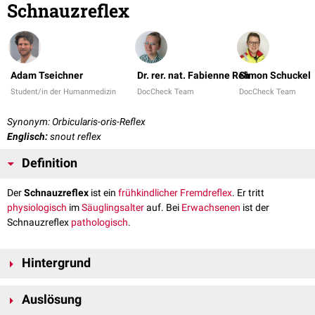
Schnauzreflex
Adam Tseichner
Dr. rer. nat. Fabienne Reh
Simon Schuckel
Student/in der Humanmedizin
DocCheck Team
DocCheck Team
Synonym: Orbicularis-oris-Reflex
Englisch:
snout reflex
Definition
Der
Schnauzreflex
ist ein
frühkindlicher
Fremdreflex
. Er tritt
physiologisch
im
Säuglingsalter
auf. Bei
Erwachsenen
ist der
Schnauzreflex
pathologisch
.
Hintergrund
Der Schnauzreflex ist ein
Rudiment
des
Saugreflexes
. Der
afferente
Auslösung
Schenkel wird durch Fasern des
Nervus trigeminus
gebildet, der
efferente