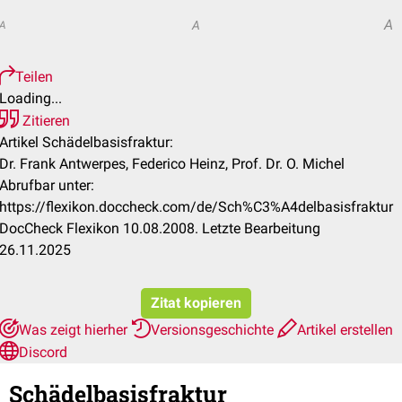
A
A
A
Teilen
Loading...
Zitieren
Artikel Schädelbasisfraktur:
Dr. Frank Antwerpes, Federico Heinz, Prof. Dr. O. Michel
Abrufbar unter:
https://flexikon.doccheck.com/de/Sch%C3%A4delbasisfraktur
DocCheck Flexikon 10.08.2008. Letzte Bearbeitung
26.11.2025
Zitat kopieren
Was zeigt hierher
Versionsgeschichte
Artikel erstellen
Discord
Schädelbasisfraktur