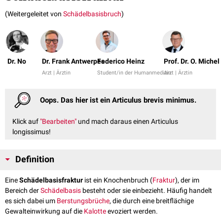
(Weitergeleitet von
Schädelbasisbruch
)
Dr. No
Dr. Frank Antwerpes
Federico Heinz
Prof. Dr. O. Michel
Arzt | Ärztin
Student/in der Humanmedizin
Arzt | Ärztin
Oops. Das hier ist ein Articulus brevis minimus.
Klick auf
"Bearbeiten"
und mach daraus einen Articulus
longissimus!
Definition
Eine
Schädelbasisfraktur
ist ein Knochenbruch (
Fraktur
), der im
Bereich der
Schädelbasis
besteht oder sie einbezieht. Häufig handelt
es sich dabei um
Berstungsbrüche
, die durch eine breitflächige
Gewalteinwirkung auf die
Kalotte
evoziert werden.