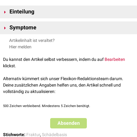
Einteilung
Man unterscheidet nach der Lokalisation der Frakturlinie:
Symptome
Frontobasale Frakturen
Otobasale Frakturen
(Laterale Schädelbasisfrakturen)
Ein Zeichen für eine Schädelbasisfraktur kann das
Brillenhämatom
bzw.
Artikelinhalt ist veraltet?
Felsenbeinlängsfraktur
Monokelhämatom
sein. Alle Schädelbasisfrakturen können mit einem
Hier melden
Felsenbeinquerfraktur
mehr oder minder ausgeprägtem Ausfluss von
Liquor
einhergehen
Komplexfraktur
(
Rhinoliquorrhoe
,
Otoliquorrhoe
).
Du kannst den Artikel selbst verbessern, indem du auf
Bearbeiten
klickst.
Alternativ kümmert sich unser Flexikon-Redaktionsteam darum.
Deine zusätzlichen Angaben helfen uns, den Artikel schnell und
vollständig zu aktualisieren:
500
Zeichen verbleibend. Mindestens 5 Zeichen benötigt.
Absenden
Stichworte:
Fraktur
,
Schädelbasis