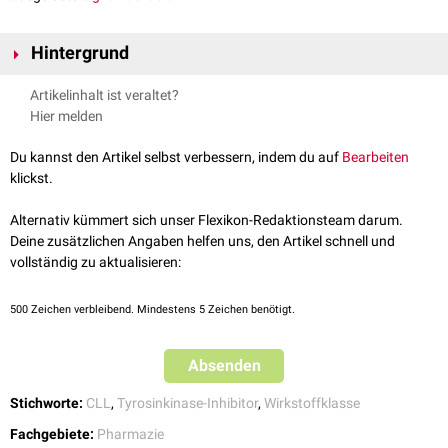
Hintergrund
Ein Beispiel für einen STAMP-Inhibitor ist der Wirkstoff
Asciminib
, der bei
Artikelinhalt ist veraltet?
der Therapie der
Philadelphia-Chromosom
-positiven
CML
eingesetzt
Hier melden
wird. Durch die spezifische Wirkweise an der Myristat-bindenden Tasche
können Nebenwirkungen, die bei anderen Tyrosinkinasehemmern wie
Du kannst den Artikel selbst verbessern, indem du auf
Bearbeiten
Imatinib
auftreten, reduziert werden.
klickst.
Alternativ kümmert sich unser Flexikon-Redaktionsteam darum.
Deine zusätzlichen Angaben helfen uns, den Artikel schnell und
vollständig zu aktualisieren:
500
Zeichen verbleibend. Mindestens 5 Zeichen benötigt.
Absenden
Stichworte:
CLL
,
Tyrosinkinase-Inhibitor
,
Wirkstoffklasse
Fachgebiete:
Pharmazie