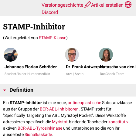
Versionsgeschichte
Artikel erstellen
Discord
STAMP-Inhibitor
(Weitergeleitet von
STAMP-Klasse
)
Johannes Florian Schröder
Dr. Frank Antwerpes
Natascha van den 
Student/in der Humanmedizin
Arzt | Ärztin
DocCheck Team
Definition
Ein
STAMP-Inhibitor
ist eine neue,
antineoplastische
Substanzklasse
aus der Gruppe der
BCR-ABL-Inhibitoren
. STAMP steht für
"Specifically Targeting the ABL Myristoyl Pocket"
.
Diese Wirkstoffe
adressieren spezifisch die
Myristat
-bindende Tasche der
konstitutiv
aktiven
BCR-ABL-Tyrosinkinase
und unterbinden so die von ihr
ausgelöste
Signalkaskade
.