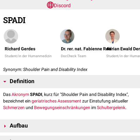
Discord
SPADI
Richard Gerdes
Dr. rer. nat. Fabienne Reh
Adrian Ewald De
Student/in der Humanmedizin
DocCheck Team
Student/in der Huma
Synonym: Shoulder Pain and Disability Index
Definition
Das
Akronym
SPADI
, kurz für "Shoulder Pain and Disability Index",
bezeichnet ein
geriatrisches
Assessment
zur Einstufung aktueller
Schmerzen
und
Bewegungseinschränkungen
im
Schultergelenk
.
Aufbau
Die originale Version des SPADI umfasst 13
Items
, wovon fünf der