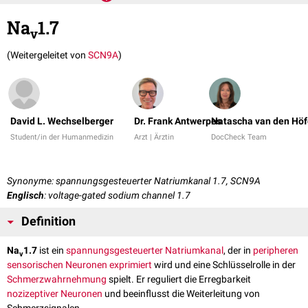
Na
1.7
v
(Weitergeleitet von
SCN9A
)
David L. Wechselberger
Dr. Frank Antwerpes
Natascha van den Höf
Student/in der Humanmedizin
Arzt | Ärztin
DocCheck Team
Synonyme: spannungsgesteuerter Natriumkanal 1.7, SCN9A
Englisch
: voltage-gated sodium channel 1.7
Definition
Na
1.7
ist ein
spannungsgesteuerter Natriumkanal
, der in
peripheren
v
sensorischen
Neuronen
exprimiert
wird und eine Schlüsselrolle in der
Schmerzwahrnehmung
spielt. Er reguliert die Erregbarkeit
nozizeptiver
Neuronen
und beeinflusst die Weiterleitung von