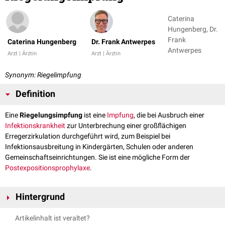
Caterina
Hungenberg, Dr.
Frank
Caterina Hungenberg
Dr. Frank Antwerpes
Antwerpes
Arzt | Ärztin
Arzt | Ärztin
Synonym: Riegelimpfung
Definition
Eine
Riegelungsimpfung
ist eine
Impfung
, die bei Ausbruch einer
Infektionskrankheit
zur Unterbrechung einer großflächigen
Erregerzirkulation durchgeführt wird, zum Beispiel bei
Infektionsausbreitung in Kindergärten, Schulen oder anderen
Gemeinschaftseinrichtungen. Sie ist eine mögliche Form der
Postexpositionsprophylaxe
.
Hintergrund
Die Riegelungsimpfungen schützen teils vor Ausbruch der Infektion bei
Artikelinhalt ist veraltet?
bereits Infizierten und ermöglichen bei noch nicht infizierten Personen