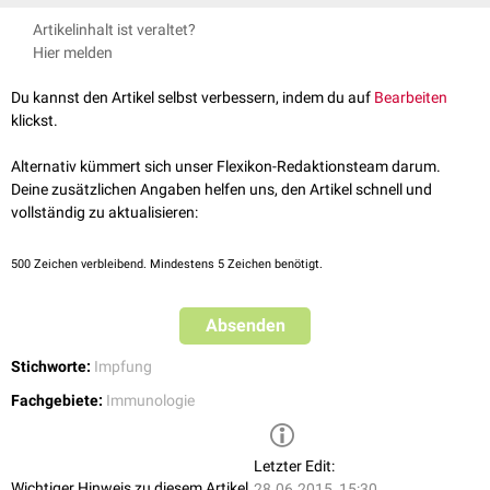
Die Riegelungsimpfungen schützen teils vor Ausbruch der Infektion bei
Artikelinhalt ist veraltet?
bereits Infizierten und ermöglichen bei noch nicht infizierten Personen
Hier melden
eine
Immunität
durch eine induzierte schnelle
Antikörperproduktion
. Die
Notwendigkeit von Riegelungsimpfungen tritt vor allem dann auf, wenn
Du kannst den Artikel selbst verbessern, indem du auf
Bearbeiten
aufgrund von mangelnder Durchimpfungsrate (z.B. durch
klickst.
Impfmüdigkeit
) die
Herdenimmunität
nicht ausreichend ist.
Riegelungsimpfungen sind bei einigen Infektionen bis zu mehreren Tagen
Alternativ kümmert sich unser Flexikon-Redaktionsteam darum.
nach der Exposition möglich, u.a. bei
Masern
,
Mumps
,
Varizellen
,
Deine zusätzlichen Angaben helfen uns, den Artikel schnell und
Meningokokken
,
Polio
,
Hepatitis A
und
Pocken
.
vollständig zu aktualisieren:
500
Zeichen verbleibend. Mindestens 5 Zeichen benötigt.
Absenden
Stichworte:
Impfung
Fachgebiete:
Immunologie
Letzter Edit:
Wichtiger Hinweis zu diesem Artikel
28.06.2015, 15:30