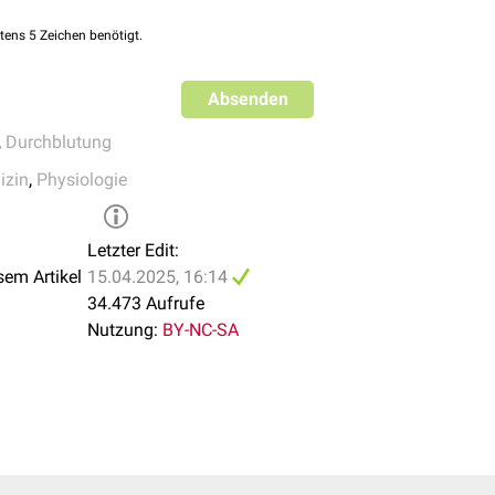
e verlängerte Rekapillarisierungszeit weist auf eine tief-derma
tens 5 Zeichen benötigt.
.
Absenden
,
Durchblutung
izin
,
Physiologie
Letzter Edit:
sem Artikel
15.04.2025, 16:14
34.473 Aufrufe
Nutzung:
BY-NC-SA