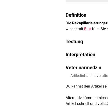
Definition
Die
Rekapillarisierungsz
wieder mit
Blut
füllt. Si
Testung
Bei Erwachsenen wird die
Interpretation
(
Fingernagelprobe
) gete
abblasst. Anschließend l
Die Rekapillarisierungsz
Rötung erreicht.
Veterinärmedzin
kann u.a. auf folgende 
Bei einem Schock und bei
Bei Tieren wird aufgrund
Artikelinhalt ist veralt
Kreislaufstillstand
werden.
Kreislaufzentralisati
siehe auch
:
Kapillarfüllu
Du kannst den Artikel se
periphere
Durchblutu
Sepsis
Alternativ kümmert sich
SIRS
Artikel schnell und vollst
Darüber hinaus kann die 