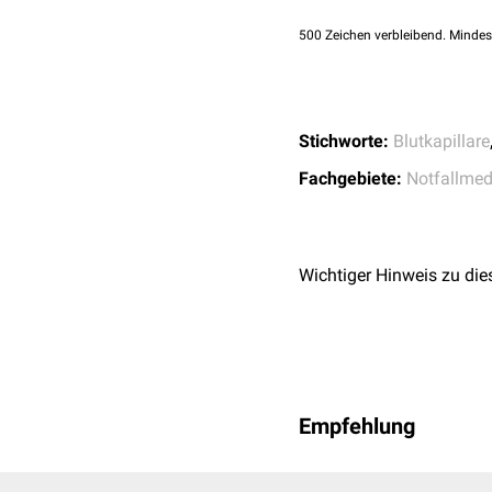
herangezogen werden. Ein
500
Zeichen verbleibend. Mindes
Verbrennungsgrad
IIb hin
Stichworte:
Blutkapillare
Fachgebiete:
Notfallmed
Wichtiger Hinweis zu die
Empfehlung