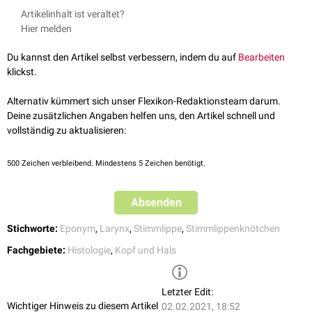
0,5 mm stark und besteht aus lockerem Bindegewebe mit ungeordneten
Bei einer Überbelastung der Stimmbänder oder bei der
Exposition
Artikelinhalt ist veraltet?
Elastinfasern
, die in eine gallertartige
Grundsubstanz
eingebettet sind.
gegenüber
Noxen
kann es zu einer Flüssigkeitsansammlung im Reinke-
Hier melden
Die tieferen Schichten der Lamina propria enthalten demgegenüber
Raum kommen, die man als
Reinke-Ödem
bezeichnet. Ein Reinke-Ödem
dichtere, meist
longitudinal
ausgerichtete Faserelemente, die mit
sollte jedoch nicht mit
Stimmlippenknötchen
verwechselt werden, die
Du kannst den Artikel selbst verbessern, indem du auf
Bearbeiten
zunehmender Schichttiefe immer mehr
kollagene
Fasern aufweisen.
sich als umschriebene Verdickungen der beiden Stimmlippen darstellen.
klickst.
Alternativ kümmert sich unser Flexikon-Redaktionsteam darum.
Deine zusätzlichen Angaben helfen uns, den Artikel schnell und
vollständig zu aktualisieren:
500
Zeichen verbleibend. Mindestens 5 Zeichen benötigt.
Absenden
Stichworte:
Eponym
,
Larynx
,
Stimmlippe
,
Stimmlippenknötchen
Fachgebiete:
Histologie
,
Kopf und Hals
Letzter Edit:
Wichtiger Hinweis zu diesem Artikel
02.02.2021, 18:52