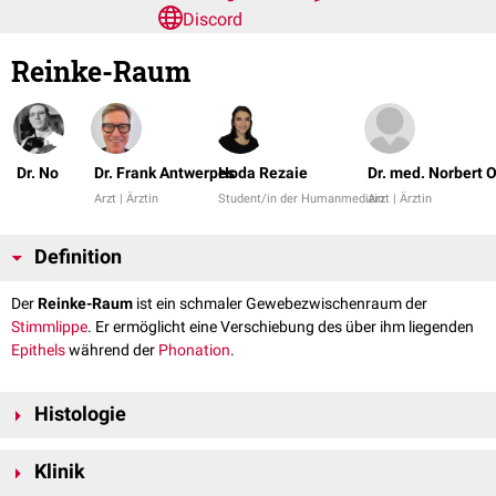
Discord
Reinke-Raum
Dr. No
Dr. Frank Antwerpes
Hoda Rezaie
Dr. med. Norbert 
Arzt | Ärztin
Student/in der Humanmedizin
Arzt | Ärztin
Definition
Der
Reinke-Raum
ist ein schmaler Gewebezwischenraum der
Stimmlippe
. Er ermöglicht eine Verschiebung des über ihm liegenden
Epithels
während der
Phonation
.
Histologie
Der Reinke-Raum entspricht der obersten Schicht der
Lamina propria
Klinik
direkt unter dem
Plattenepithel
. Diese Lamina propria superficialis ist ca.