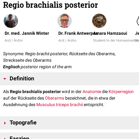
Regio brachialis posterior
Dr. med. Jannik Winter
Dr. Frank Antwerpes
Amara Hamzaoui
J
Arzt | Ärztin
Arzt | Ärztin
Student/in der Humanmedizi
Ni
Synonyme: Regio brachii posterior, Rückseite des Oberarms,
Streckseite des Oberarms
Englisch
:posterior region of the arm
Definition
Als
Regio brachialis posterior
wird in der
Anatomie
die
Körperregion
auf der Rückseite des
Oberarms
bezeichnet, die in etwa der
Ausdehnung des
Musculus triceps brachii
entspricht.
Topografie
Die Regio brachialis posterior wird
proximal
von der
Regio deltoidea
und
Faszien