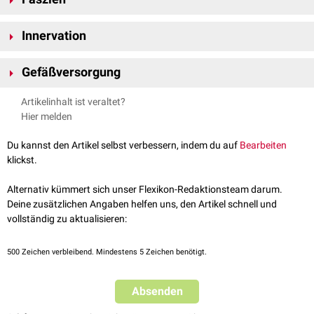
distal
von der
Regio cubitalis posterior
begrenzt;
ventral
grenzt sie
beidseits an die
Regio brachialis anterior
.
Unter der
Kutis
und
Subkutis
der Regio brachii posterior liegt die
Fascia
Innervation
brachii
, welche die dorsale Oberarmloge umhüllt.
Das
Integument
der Regio brachii posterior wird hauptsächlich über
Gefäßversorgung
Hautäste des
Nervus radialis
versorgt, u.a. durch den
Nervus cutaneus
brachii posterior
und den
Nervus cutaneus brachii lateralis inferior
. Aus
Die Regio brachii posterior wird vorzugsweise durch Äste der
Arteria
Artikelinhalt ist veraltet?
dem Nervus axillaris stammt der
Nervus cutaneus brachii lateralis
profunda brachii
versorgt, distal bestehen zahlreiche arterielle
Hier melden
superior
.
Anastomosen
im
Rete articulare cubiti
.
Du kannst den Artikel selbst verbessern, indem du auf
Bearbeiten
klickst.
Alternativ kümmert sich unser Flexikon-Redaktionsteam darum.
Deine zusätzlichen Angaben helfen uns, den Artikel schnell und
vollständig zu aktualisieren:
500
Zeichen verbleibend. Mindestens 5 Zeichen benötigt.
Absenden