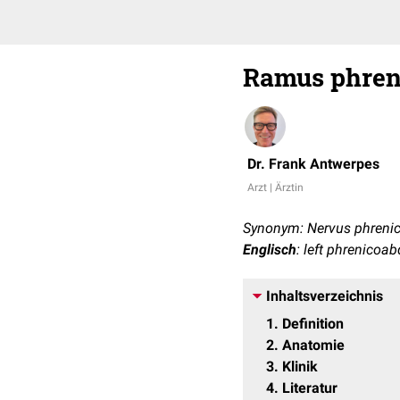
Ramus phreni
Dr. Frank Antwerpes
Arzt | Ärztin
Synonym: Nervus phrenic
Englisch
: left phrenicoa
Inhaltsverzeichnis
1
Definition
2
Anatomie
3
Klinik
4
Literatur