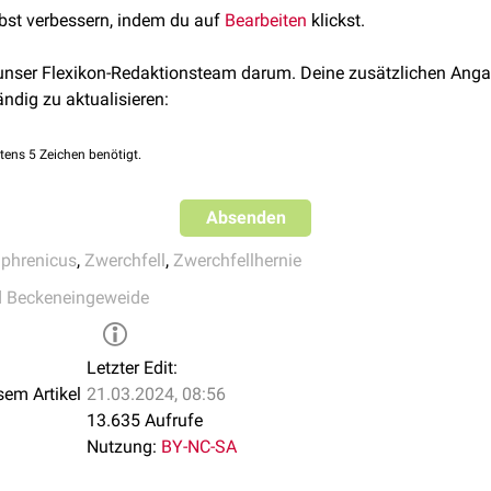
lbst verbessern, indem du auf
Bearbeiten
klickst.
27, 2020
 unser Flexikon-Redaktionsteam darum. Deine zusätzlichen Anga
ändig zu aktualisieren:
tens 5 Zeichen benötigt.
Absenden
 phrenicus
,
Zwerchfell
,
Zwerchfellhernie
d Beckeneingeweide
Letzter Edit:
sem Artikel
21.03.2024, 08:56
13.635 Aufrufe
Nutzung:
BY-NC-SA