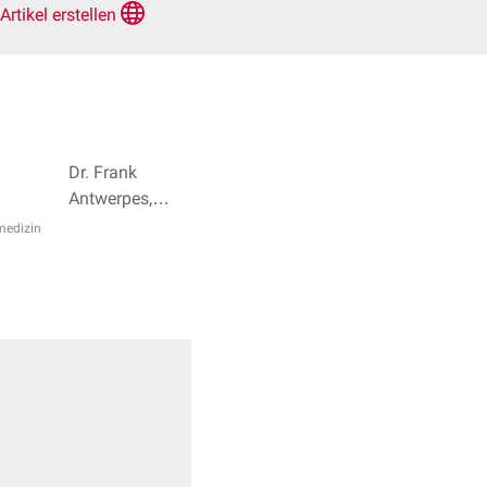
Artikel erstellen
Dr. Frank
Antwerpes,
Fridolin
medizin
Bachinger + 3