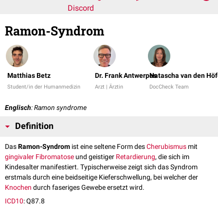
Discord
Ramon-Syndrom
Matthias Betz
Dr. Frank Antwerpes
Natascha van den Höf
Student/in der Humanmedizin
Arzt | Ärztin
DocCheck Team
Englisch
: Ramon syndrome
Definition
Das
Ramon-Syndrom
ist eine seltene Form des
Cherubismus
mit
gingivaler
Fibromatose
und geistiger
Retardierung
, die sich im
Kindesalter manifestiert. Typischerweise zeigt sich das Syndrom
erstmals durch eine beidseitige Kieferschwellung, bei welcher der
Knochen
durch faseriges Gewebe ersetzt wird.
ICD10
: Q87.8