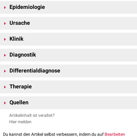
Epidemiologie
Das Ramon-Syndrom ist eine sehr seltene Erkrankung. Die
Prävalenz
Ursache
beträgt etwa 1:1.000.000.
Ursächlich für das Ramon-Syndrom ist eine
Mutation
im
ELMO2
-
Gen
, die
Klinik
autosomal
rezessiv
vererbt wird.
Das Krankheitsbild zeichnet sich neben der beidseitigen
Diagnostik
Kieferschwellung durch eine Fibromatose der
Gingiva
,
Epilepsie
, geistige
Retardierung,
Kleinwuchs
sowie
Hypertrichose
aus. Darüber hinaus
Die Diagnose des Ramon-Syndroms wird aufgrund des klinischen
können Anomalien an den Augen und eine
juvenile idiopathische Arthritis
Differentialdiagnose
Erscheinungsbildes meist im Kindesalter gestellt. Der Gendefekt kann
auftreten.
durch eine
molekulargenetische Untersuchung
nachgewiesen werden.
Jones-Syndrom
Therapie
Eine kausale Therapie ist derzeit (2024) nicht verfügbar, sodass die
Quellen
Behandlung ausschließlich
symptomatisch
ist.
Surej LK et al.;
Ramon Syndrome - A Rare Form of Cherubism
; Ann
Artikelinhalt ist veraltet?
Maxillofac Surg. 2019 Jul-Dec; 9(2): 415–418.
Hier melden
Altmeyers Enzyklopädie;
Ramon-Syndrom K10.-
; abgerufen am
13.08.2024
Du kannst den Artikel selbst verbessern, indem du auf
Bearbeiten