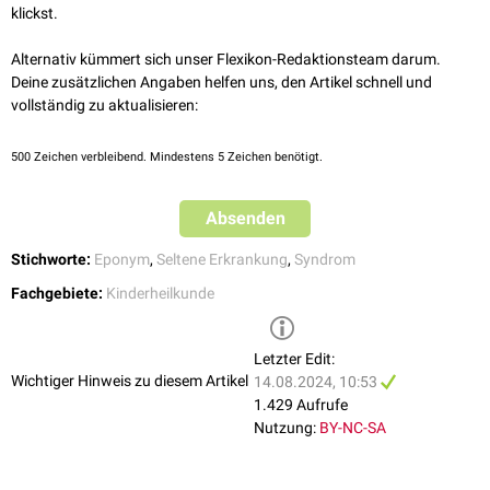
Orphanet;
Ramon-Syndrom
; abgerufen am 13.08.2024
klickst.
NIH;
Ramon-Syndrome
; abgerufen am 13.08.2024
Alternativ kümmert sich unser Flexikon-Redaktionsteam darum.
Deine zusätzlichen Angaben helfen uns, den Artikel schnell und
vollständig zu aktualisieren:
500
Zeichen verbleibend. Mindestens 5 Zeichen benötigt.
Absenden
Stichworte:
Eponym
,
Seltene Erkrankung
,
Syndrom
Fachgebiete:
Kinderheilkunde
Letzter Edit:
Wichtiger Hinweis zu diesem Artikel
14.08.2024, 10:53
1.429 Aufrufe
Nutzung:
BY-NC-SA