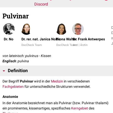
Discord
Pulvinar
D
D
n
Dr. No
Dr. rer. nat. Janica Nolte
Fiona Walter
Dr. Frank Antwerpes
J
DocCheck Team
DocCheck Team
Arzt | Ärztin
N
+
von lateinisch: pulvinus - Kissen
Englisch
: pulvina
Definition
Der Begriff
Pulvinar
wird in der
Medizin
in verschiedenen
Fachgebieten
für unterschiedliche Strukturen verwendet.
Anatomie
In der Anatomie bezeichnet man als Pulvinar (bzw. Pulvinar thalami)
ein prominentes, kissenartiges, spezifisches
Kerngebiet
des