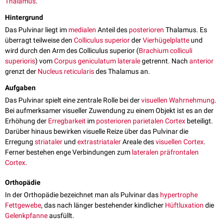
Thalamus
.
Hintergrund
Das Pulvinar liegt im
medialen
Anteil des
posterioren
Thalamus. Es
überragt teilweise den
Colliculus superior
der
Vierhügelplatte
und
wird durch den Arm des Colliculus superior (
Brachium colliculi
superioris
) vom
Corpus geniculatum laterale
getrennt. Nach
anterior
grenzt der
Nucleus reticularis
des Thalamus an.
Aufgaben
Das Pulvinar spielt eine zentrale Rolle bei der
visuellen Wahrnehmung
.
Bei aufmerksamer visueller Zuwendung zu einem Objekt ist es an der
Erhöhung der
Erregbarkeit
im
posterioren
parietalen
Cortex
beteiligt.
Darüber hinaus bewirken visuelle Reize über das Pulvinar die
Erregung
striataler
und
extrastriataler
Areale des
visuellen Cortex
.
Ferner bestehen enge Verbindungen zum
lateralen
präfrontalen
Cortex
.
Orthopädie
In der Orthopädie bezeichnet man als Pulvinar das
hypertrophe
Fettgewebe
, das nach länger bestehender kindlicher
Hüftluxation
die
Gelenkpfanne
ausfüllt.