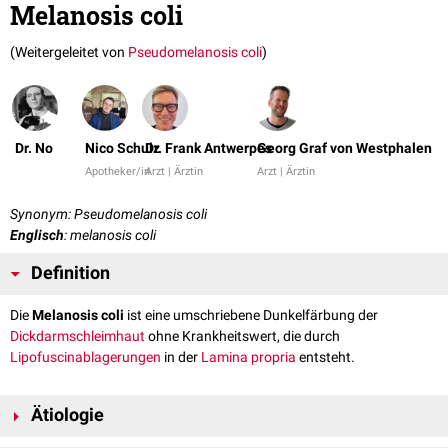
Melanosis coli
(Weitergeleitet von
Pseudomelanosis coli
)
Dr. No
Nico Schulz
Dr. Frank Antwerpes
Georg Graf von Westphalen
Apotheker/in
Arzt | Ärztin
Arzt | Ärztin
Synonym: Pseudomelanosis coli
Englisch
: melanosis coli
Definition
Die
Melanosis coli
ist eine umschriebene Dunkelfärbung der
Dickdarmschleimhaut
ohne Krankheitswert, die durch
Lipofuscinablagerungen
in der
Lamina propria
entsteht.
Ätiologie
Die Melanosis coli ist die Folge der chronischen Einnahme von