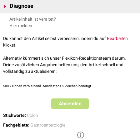
Diagnose
Anthranoid
-haltigen Pflanzen wie
Rhabarber
und
Senna
, die als
natürliche
Laxantien
wirken. Die Anthranoide führen in der Wand des
Die Melanosis coli ist ein Zufallsbefund bei der
Koloskopie
oder
Artikelinhalt ist veraltet?
Dickdarms wahrscheinlich zu isolierten
Zellnekrosen
. Die zellulären
Sigmoidoskopie
.
Hier melden
Abbauprodukte und das in ihnen enthaltene
Lipofuszin
äußern sich dann
in einer mehr oder weniger deutllichen Verfärbung der Darmwand. Die
Du kannst den Artikel selbst verbessern, indem du auf
Bearbeiten
Pigmentierung kann sich wieder zurückbilden, wenn die
klickst.
Laxantieneinnahme unterbrochen wird.
Alternativ kümmert sich unser Flexikon-Redaktionsteam darum.
Deine zusätzlichen Angaben helfen uns, den Artikel schnell und
vollständig zu aktualisieren:
500
Zeichen verbleibend. Mindestens 5 Zeichen benötigt.
Absenden
Stichworte:
Colon
Fachgebiete:
Gastroenterologie