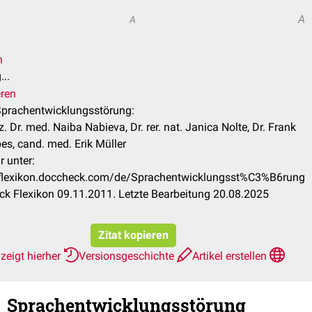
A
A
n
..
eren
 Sprachentwicklungsstörung:
z. Dr. med. Naiba Nabieva, Dr. rer. nat. Janica Nolte, Dr. Frank
es, cand. med. Erik Müller
r unter:
/flexikon.doccheck.com/de/Sprachentwicklungsst%C3%B6rung
k Flexikon 09.11.2011. Letzte Bearbeitung 20.08.2025
Zitat kopieren
zeigt hierher
Versionsgeschichte
Artikel erstellen
Sprachentwicklungsstörung