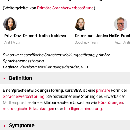
(Weitergeleitet von
Primäre Spracherwerbsstörung
)
Priv.-Doz. Dr. med. Naiba Nabieva
Dr. rer. nat. Janica Nolte
Dr. Fra
Arzt | Ärztin
DocCheck Team
Arzt | Ärzt
Synonyme: spezifische Sprachentwicklungsstörung, primäre
Spracherwerbsstörung
Englisch
: developmental language disorder, DLD
Definition
Eine
Sprachentwicklungsstörung
, kurz
SES
, ist eine
primäre
Form der
Spracherwerbsstörung
. Sie bezeichnet eine Störung des Erwerbs der
Muttersprache
ohne erklärbare äußere Ursachen wie
Hörstörungen
,
neurologische Erkrankungen
oder
Intelligenzminderung
.
Symptome