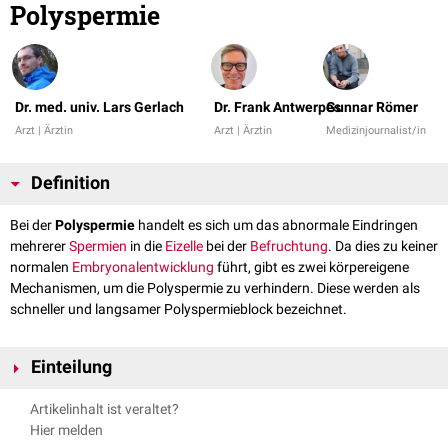
Polyspermie
Dr. med. univ. Lars Gerlach
Dr. Frank Antwerpes
Gunnar Römer
Arzt | Ärztin
Arzt | Ärztin
Medizinjournalist/in
Definition
Bei der
Polyspermie
handelt es sich um das abnormale Eindringen
mehrerer
Spermien
in die
Eizelle
bei der
Befruchtung
. Da dies zu keiner
normalen
Embryonalentwicklung
führt, gibt es zwei körpereigene
Mechanismen, um die Polyspermie zu verhindern. Diese werden als
schneller und langsamer Polyspermieblock bezeichnet.
Einteilung
Artikelinhalt ist veraltet?
Schneller Polyspermieblock
Hier melden
Als erste Reaktion
depolarisiert
die
Eizellmembran
mit dem Eindringen