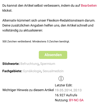
des
Akrosoms
von -70 mV auf +20 mV. Dies geschieht durch einen
Du kannst den Artikel selbst verbessern, indem du auf
Bearbeiten
Natriumeinstrom
, der etwa 3 Sekunden andauert. Die Ladungsänderung
klickst.
verhindert bis zum Aufbau des langsamen, länger wirksamen
Polyspermieblock, das Eindringen weiterer Spermien.
Alternativ kümmert sich unser Flexikon-Redaktionsteam darum.
Deine zusätzlichen Angaben helfen uns, den Artikel schnell und
Langsamer Polyspermieblock
vollständig zu aktualisieren:
Da die Eizellmembran sich nach einiger Zeit automatisch
repolarisiert
,
wird
calcium
-induzierte
Kortikalgranula
freigesetzt, die
Proteoglykane
500
Zeichen verbleibend. Mindestens 5 Zeichen benötigt.
ausschütten. Dadurch verhärtet die
Zona pellucida
der Eizelle und ein
weiteres Eindringen von Spermien wird verhindert.
Absenden
Stichworte:
Befruchtung
,
Spermium
Fachgebiete:
Gynäkologie
,
Sexualmedizin
Letzter Edit:
Wichtiger Hinweis zu diesem Artikel
19.05.2014, 20:13
16.927 Aufrufe
Nutzung:
BY-NC-SA