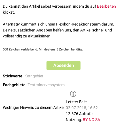
Augen über die
Musculi recti mediales
), welche dann zu den Edinger-
Du kannst den Artikel selbst verbessern, indem du auf
Bearbeiten
Westphal-Kernen und von dort über das
Ganglion ciliare
zum
Musculus
klickst.
ciliaris
(
Akkommodation
) und zum
Musculus sphincter pupillae
(
Miosis
)
ziehen.
Alternativ kümmert sich unser Flexikon-Redaktionsteam darum.
Deine zusätzlichen Angaben helfen uns, den Artikel schnell und
vollständig zu aktualisieren:
500
Zeichen verbleibend. Mindestens 5 Zeichen benötigt.
Absenden
Stichworte:
Kerngebiet
Fachgebiete:
Zentralnervensystem
Letzter Edit:
Wichtiger Hinweis zu diesem Artikel
02.07.2018, 16:52
12.676 Aufrufe
Nutzung:
BY-NC-SA