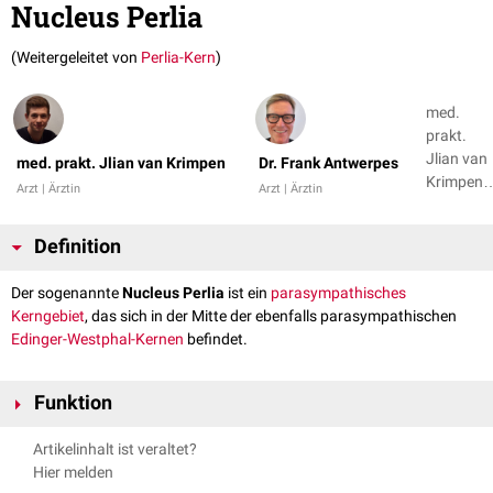
Nucleus Perlia
(Weitergeleitet von
Perlia-Kern
)
med.
prakt.
Jlian van
med. prakt. Jlian van Krimpen
Dr. Frank Antwerpes
Krimpen,
Arzt | Ärztin
Arzt | Ärztin
Dr. Frank
Antwerpe
Definition
+ 1
Der sogenannte
Nucleus Perlia
ist ein
parasympathisches
Kerngebiet
, das sich in der Mitte der ebenfalls parasympathischen
Edinger-Westphal-Kernen
befindet.
Funktion
Der Nucleus Perlia ist in die
reflektorische
Konvergenzreaktion
involviert.
Artikelinhalt ist veraltet?
Dabei erhält er
Afferenzen
aus der
Area pretectalis
und gibt die Impulse
Hier melden
den motorischen Kerngebieten weiter (für die Konvergenzbewegung der