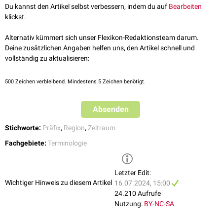
perihilär
: um den
Hilus
herum
Du kannst den Artikel selbst verbessern, indem du auf
Bearbeiten
perikorneal
: um die
Hornhaut
herum
klickst.
periprothetisch
: um eine
Prothese
bzw. ein
Implantat
herum
periinfarziell
: um einen
Infarkt
herum (zeitlich oder räumlich)
Alternativ kümmert sich unser Flexikon-Redaktionsteam darum.
perifoveal
: um die
Sehgrube
herum
Deine zusätzlichen Angaben helfen uns, den Artikel schnell und
vollständig zu aktualisieren:
500
Zeichen verbleibend. Mindestens 5 Zeichen benötigt.
Absenden
Stichworte:
Präfix
,
Region
,
Zeitraum
Fachgebiete:
Terminologie
Letzter Edit:
Wichtiger Hinweis zu diesem Artikel
16.07.2024, 15:00
24.210 Aufrufe
Nutzung:
BY-NC-SA