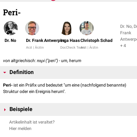
Peri-
Dr. No, D
Frank
Antwerp
Dr. No
Dr. Frank Antwerpes
Inga Haas
Christoph Schad
+ 4
Arzt | Ärztin
DocCheck Team
Arzt | Ärztin
von altgriechisch: περί ("peri") - um, herum
Definition
Peri-
ist ein Präfix und bedeutet "um eine (nachfolgend benannte)
Struktur oder ein Ereignis herum".
Beispiele
Perikard
: der um das
Herz
herum liegende Herzbeutel.
Artikelinhalt ist veraltet?
perianal
: um den
Anus
herum liegend
Hier melden
perinatal
: um die
Geburt
herum