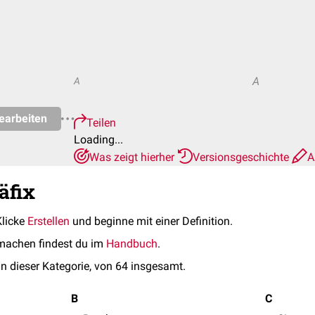
A
A
earbeiten
Teilen
Loading...
Was zeigt hierher
Versionsgeschichte
A
äfix
Klicke
Erstellen
und beginne mit einer Definition.
machen findest du im
Handbuch
.
in dieser Kategorie, von 64 insgesamt.
B
C