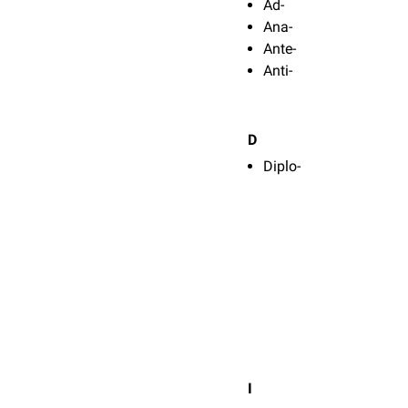
Ad-
Ana-
Ante-
Anti-
D
Diplo-
I