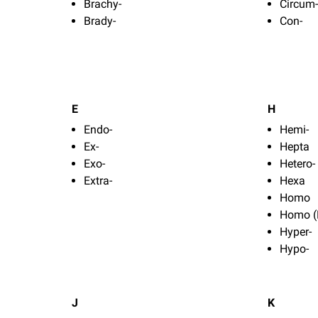
Brachy-
Circum
Brady-
Con-
E
H
Endo-
Hemi-
Ex-
Hepta
Exo-
Hetero-
Extra-
Hexa
Homo
Homo (P
Hyper-
Hypo-
J
K