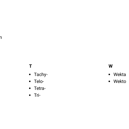
n
T
W
Tachy-
Wekta
Telo-
Wekto
Tetra-
Tri-