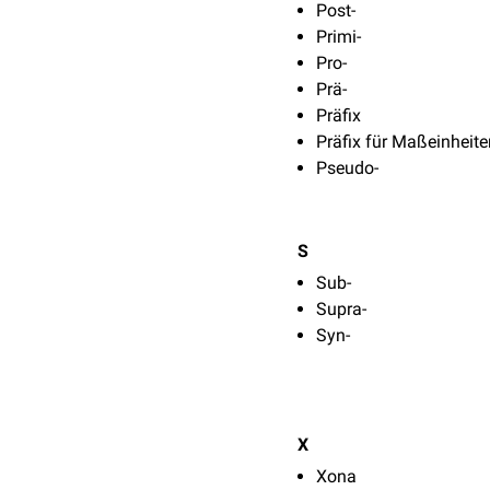
Post-
Primi-
Pro-
Prä-
Präfix
Präfix für Maßeinheite
Pseudo-
S
Sub-
Supra-
Syn-
X
Xona