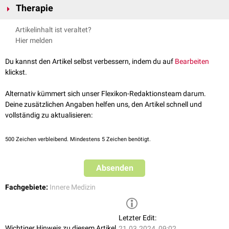
Operation
) oder Gallengänge (siehe auch
Restenose
)
Cholestase
Therapie
, sowie
Vorgeschichte (Entzündungen, Operationen, Gallensteinleiden) durch
Gallensteine
rezidivierenden
Pankreatitiden
Sonographie
des
Abdomens
, und die
Papillentumore
Die Therapie erfolgt in Abhängigkeit der jeweiligen Ursache durch
Artikelinhalt ist veraltet?
kommen.
endoskopische
(ERCP) oder bidgeberische (
MR-Cholangiographie
)
komprimierende
Tumore
oder entzündliche Raumforderungen
endoskopisch oder operative Sarnierung mittels
Hier melden
Darstellung von Gallengang und Papille.
benachbarter Strukturen (
Pankreaskopfes
,
Ductus choledochus
)
Ballondilatation
Bei Tumoren ist für die Planung des weiteren therapeutische Vorgehens
Papillotomie
bzw. biliärer
Sphincterotomie
Du kannst den Artikel selbst verbessern, indem du auf
Bearbeiten
eine endoskopische Probeexzision indiziert.
Stent
-
Implantation
klickst.
Tumorextraktion
Alternativ kümmert sich unser Flexikon-Redaktionsteam darum.
Deine zusätzlichen Angaben helfen uns, den Artikel schnell und
vollständig zu aktualisieren:
500
Zeichen verbleibend. Mindestens 5 Zeichen benötigt.
Absenden
Fachgebiete:
Innere Medizin
Letzter Edit:
Wichtiger Hinweis zu diesem Artikel
21.03.2024, 09:02