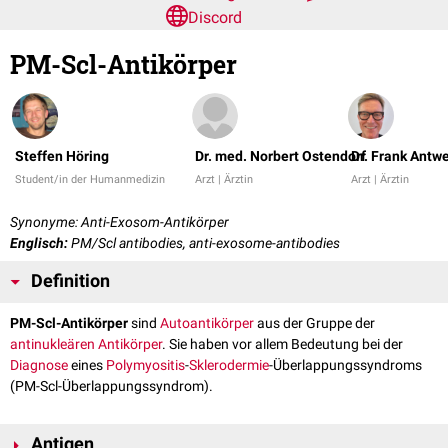
Discord
PM-Scl-Antikörper
Steffen Höring
Dr. med. Norbert Ostendorf
Dr. Frank Antw
Student/in der Humanmedizin
Arzt | Ärztin
Arzt | Ärztin
Synonyme: Anti-Exosom-Antikörper
Englisch:
PM/Scl antibodies, anti-exosome-antibodies
Definition
PM-Scl-Antikörper
sind
Autoantikörper
aus der Gruppe der
antinukleären Antikörper
. Sie haben vor allem Bedeutung bei der
Diagnose
eines
Polymyositis
-
Sklerodermie
-Überlappungssyndroms
(PM-Scl-Überlappungssyndrom).
Antigen