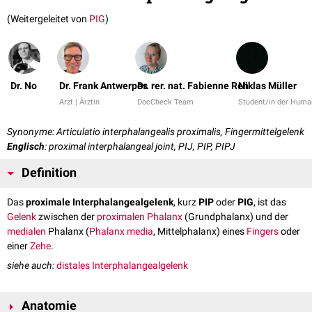
(Weitergeleitet von
PIG
)
Dr. No
Dr. Frank Antwerpes
Dr. rer. nat. Fabienne Reh
Niklas Müller
Arzt | Ärztin
DocCheck Team
Student/in der Huma
Synonyme: Articulatio interphalangealis proximalis, Fingermittelgelenk
Englisch
: proximal interphalangeal joint, PIJ, PIP, PIPJ
Definition
Das
proximale Interphalangealgelenk
, kurz
PIP
oder
PIG
, ist das
Gelenk
zwischen der
proximalen
Phalanx
(Grundphalanx) und der
medialen
Phalanx (
Phalanx media
, Mittelphalanx) eines
Fingers
oder
einer
Zehe
.
siehe auch:
distales Interphalangealgelenk
Anatomie