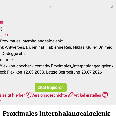
A
A
en
g...
ieren
l Proximales Interphalangealgelenk:
nk Antwerpes, Dr. rer. nat. Fabienne Reh, Niklas Müller, Dr. med.
 Dodegge et al.
ar unter:
//flexikon.doccheck.com/de/Proximales_Interphalangealgelenk
ck Flexikon 12.09.2008. Letzte Bearbeitung 28.07.2026
Zitat kopieren
 zeigt hierher
Versionsgeschichte
Artikel erstellen
d
Proximales Interphalangealgelenk