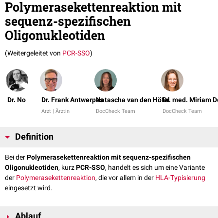
Polymerasekettenreaktion mit
sequenz-spezifischen
Oligonukleotiden
(Weitergeleitet von
PCR-SSO
)
Dr. No
Dr. Frank Antwerpes
Natascha van den Höfel
Dr. med. Miriam 
Arzt | Ärztin
DocCheck Team
DocCheck Team
Definition
Bei der
Polymerasekettenreaktion mit sequenz-spezifischen
Oligonukleotiden
, kurz
PCR-SSO
, handelt es sich um eine Variante
der
Polymerasekettenreaktion
, die vor allem in der
HLA-Typisierung
eingesetzt wird.
Ablauf