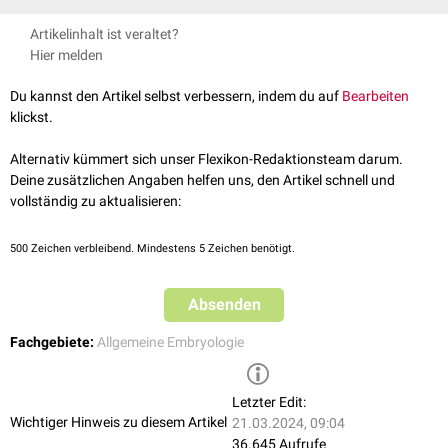
Die Organogenese beginnt mit dem Ende der
Blastogenese
und endet mit
Artikelinhalt ist veraltet?
dem Ende der Embryogenese und dem Beginn der
Fetalentwicklung
. Die
Hier melden
Phase der Organentwicklung liegt damit zwischen der 3ten und 8ten
Schwangerschaftswoche
. In den ersten beiden Wochen dieser Periode
Du kannst den Artikel selbst verbessern, indem du auf
Bearbeiten
werden dabei zunächst
Gehirn
,
Augen
und
Herz
angelegt.
klickst.
Alternativ kümmert sich unser Flexikon-Redaktionsteam darum.
Deine zusätzlichen Angaben helfen uns, den Artikel schnell und
vollständig zu aktualisieren:
500
Zeichen verbleibend. Mindestens 5 Zeichen benötigt.
Absenden
Fachgebiete:
Allgemeine Embryologie
Letzter Edit:
Wichtiger Hinweis zu diesem Artikel
21.03.2024, 09:04
36.645 Aufrufe