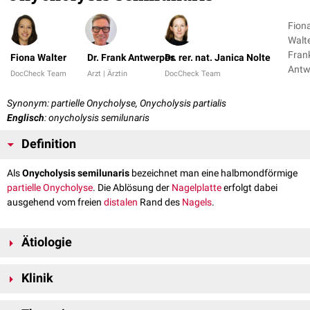
Fion
Walte
Fran
Fiona Walter
Dr. Frank Antwerpes
Dr. rer. nat. Janica Nolte
Antw
DocCheck Team
Arzt | Ärztin
DocCheck Team
+ 1
Synonym: partielle Onycholyse, Onycholysis partialis
Englisch
: onycholysis semilunaris
Definition
Als
Onycholysis semilunaris
bezeichnet man eine halbmondförmige
partielle
Onycholyse
. Die Ablösung der
Nagelplatte
erfolgt dabei
ausgehend vom freien
distalen
Rand des
Nagels
.
Ätiologie
Ursächlich für eine Onycholysis semilunaris ist unter anderem die lan­
Klinik
gan­haltende Einwirkung von
Wasser
sowie
Seifen
- und
Detergenslösungen
. Darüber hinaus kommen
Verletzungen
wie
Die Onycholyse ist halbmond- bzw. zungenförmig. Der Teil der
beispielsweise eine
Quetschung
des Nagels mit
Bluterguss
in Frage.