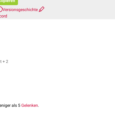
 kopieren
Versionsgeschichte
cord
Dr. No, Michael Vogt + 2
weniger als 5
Gelenken
.