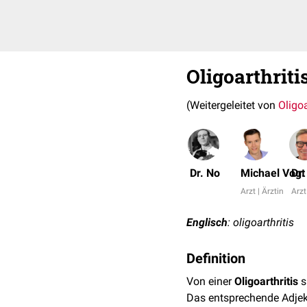
Oligoarthriti
(Weitergeleitet von
Oligoa
Dr. No
Michael Vogt
Dr
Arzt | Ärztin
Arzt
Englisch
: oligoarthritis
Definition
Von einer
Oligoarthritis
s
Das entsprechende Adjek