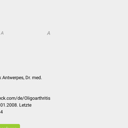
A
A
k Antwerpes, Dr. med.
eck.com/de/Oligoarthritis
01.2008. Letzte
24