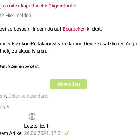
,
juvenile idiopathische Oligoarthritis
et?
Hier melden
lbst verbessern, indem du auf
Bearbeiten
klickst.
 unser Flexikon-Redaktionsteam darum. Deine zusätzlichen Anga
ändig zu aktualisieren:
tens 5 Zeichen benötigt.
Absenden
enk
,
Gelenkentzündung
ogie
Letzter Edit:
sem Artikel
26.06.2024, 12:54