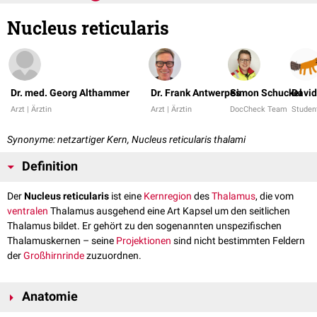
Nucleus reticularis
Dr. med. Georg Althammer
Dr. Frank Antwerpes
Simon Schuckel
David
Arzt | Ärztin
Arzt | Ärztin
DocCheck Team
Studen
Synonyme: netzartiger Kern, Nucleus reticularis thalami
Definition
Der
Nucleus reticularis
ist eine
Kernregion
des
Thalamus
, die vom
ventralen
Thalamus ausgehend eine Art Kapsel um den seitlichen
Thalamus bildet. Er gehört zu den sogenannten unspezifischen
Thalamuskernen – seine
Projektionen
sind nicht bestimmten Feldern
der
Großhirnrinde
zuzuordnen.
Anatomie