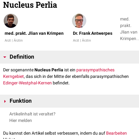
Nucleus Perlia
med.
prakt.
Jlian van
med. prakt. Jlian van Krimpen
Dr. Frank Antwerpes
Krimpen,
Arzt | Ärztin
Arzt | Ärztin
Dr. Frank
Antwerpe
Definition
+ 1
Der sogenannte
Nucleus Perlia
ist ein
parasympathisches
Kerngebiet
, das sich in der Mitte der ebenfalls parasympathischen
Edinger-Westphal-Kernen
befindet.
Funktion
Der Nucleus Perlia ist in die
reflektorische
Konvergenzreaktion
involviert.
Artikelinhalt ist veraltet?
Dabei erhält er
Afferenzen
aus der
Area pretectalis
und gibt die Impulse
Hier melden
den motorischen Kerngebieten weiter (für die Konvergenzbewegung der
Augen über die
Musculi recti mediales
), welche dann zu den Edinger-
Du kannst den Artikel selbst verbessern, indem du auf
Bearbeiten
Westphal-Kernen und von dort über das
Ganglion ciliare
zum
Musculus