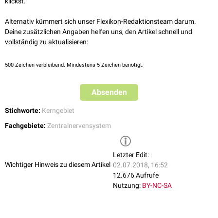
klickst.
ciliaris
(
Akkommodation
) und zum
Musculus sphincter pupillae
(
Miosis
)
ziehen.
Alternativ kümmert sich unser Flexikon-Redaktionsteam darum.
Deine zusätzlichen Angaben helfen uns, den Artikel schnell und
vollständig zu aktualisieren:
500
Zeichen verbleibend. Mindestens 5 Zeichen benötigt.
Absenden
Stichworte:
Kerngebiet
Fachgebiete:
Zentralnervensystem
Letzter Edit:
Wichtiger Hinweis zu diesem Artikel
02.07.2018, 16:52
12.676 Aufrufe
Nutzung:
BY-NC-SA