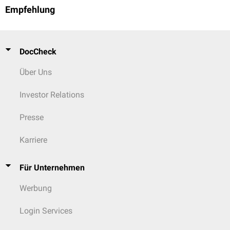
Empfehlung
DocCheck
Über Uns
Investor Relations
Presse
Karriere
Für Unternehmen
Werbung
Login Services