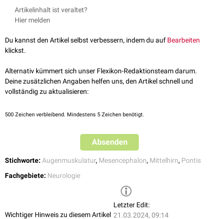
Nucleus pigmentosus parabrachialis
Das
Mittelhirn
mit seinen zugehörigen Kernen steuert überwiegend die
Artikelinhalt ist veraltet?
Nucleus paranigralis
Augenmuskulatur
und wird dem
extrapyramidalen System
(EPMS)
Hier melden
Nucleus tegmentalis posterior pontis
(Guden's Nucleus) und
zugeordnet. Erregungen
sensibler Nerven
werden über das Zwischenhirn
Nucleus tegmentalis posterolateralis
.
(
Diencephalon
) an das Großhirn (
Telencephalon
) weitergeleitet oder auf
Du kannst den Artikel selbst verbessern, indem du auf
Bearbeiten
motorische
Nervenzellen
umgeschaltet.
klickst.
Alternativ kümmert sich unser Flexikon-Redaktionsteam darum.
Deine zusätzlichen Angaben helfen uns, den Artikel schnell und
vollständig zu aktualisieren:
500
Zeichen verbleibend. Mindestens 5 Zeichen benötigt.
Absenden
Stichworte:
Augenmuskulatur
,
Mesencephalon
,
Mittelhirn
,
Pontis
Fachgebiete:
Neurologie
Letzter Edit:
Wichtiger Hinweis zu diesem Artikel
21.03.2024, 09:14