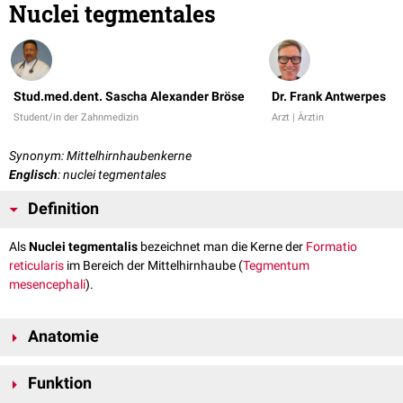
Nuclei tegmentales
Stud.med.dent. Sascha Alexander Bröse
Dr. Frank Antwerpes
Student/in der Zahnmedizin
Arzt | Ärztin
Synonym: Mittelhirnhaubenkerne
Englisch
: nuclei tegmentales
Definition
Als
Nuclei tegmentalis
bezeichnet man die Kerne der
Formatio
reticularis
im Bereich der Mittelhirnhaube (
Tegmentum
mesencephali
).
Anatomie
Zu den Nuclei tegmentales gehören die
Nuclei tegmentales anteriores
mit
Funktion
Nucleus interfascicularis tegmenti