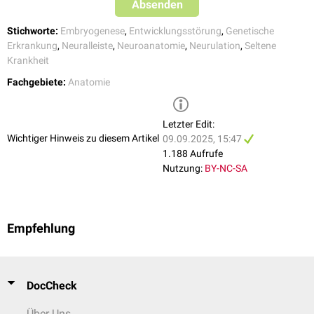
Absenden
Stichworte:
Embryogenese
,
Entwicklungsstörung
,
Genetische
Erkrankung
,
Neuralleiste
,
Neuroanatomie
,
Neurulation
,
Seltene
Krankheit
Fachgebiete:
Anatomie
Letzter Edit:
Wichtiger Hinweis zu diesem Artikel
09.09.2025, 15:47
1.188 Aufrufe
Nutzung:
BY-NC-SA
Empfehlung
DocCheck
Über Uns