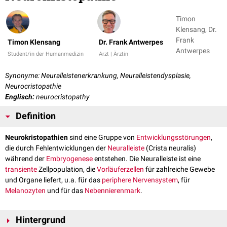
Timon
Klensang, Dr.
Frank
Timon Klensang
Dr. Frank Antwerpes
Antwerpes
Student/in der Humanmedizin
Arzt | Ärztin
Synonyme: Neuralleistenerkrankung, Neuralleistendysplasie,
Neurocristopathie
Englisch:
neurocristopathy
Definition
Neurokristopathien
sind eine Gruppe von
Entwicklungsstörungen
,
die durch Fehlentwicklungen der
Neuralleiste
(Crista neuralis)
während der
Embryogenese
entstehen. Die Neuralleiste ist eine
transiente
Zellpopulation, die
Vorläuferzellen
für zahlreiche Gewebe
und Organe liefert, u.a. für das
periphere Nervensystem
, für
Melanozyten
und für das
Nebennierenmark
.
Hintergrund