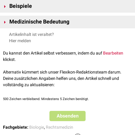
Die massenhafte Vermehrung von
Krankheitserregern
auf tierischen
Beispiele
Kadavern hätte potenziell schwerwiegende Konsequenzen für das
natürliche Gleichgewicht. Nekrophagen erfüllen daher durch die
Zu den Nekrophagen zählen beispielsweise:
Beseitigung der Kadaver eine wichtige Funktion im Ökosystem.
Medizinische Bedeutung
Hyänen
Schakale
Im Rahmen der
forensischen Entomologie
dienen leichenbesiedelnde
Artikelinhalt ist veraltet?
Ratten
Insekten
der Aufklärung von
Todesfällen
, etwa hinsichtlich
Hier melden
Geier
Todeszeitpunkt
und
Verwesungsumständen
.
Aasfliegen
Du kannst den Artikel selbst verbessern, indem du auf
Bearbeiten
klickst.
Alternativ kümmert sich unser Flexikon-Redaktionsteam darum.
Deine zusätzlichen Angaben helfen uns, den Artikel schnell und
vollständig zu aktualisieren:
500
Zeichen verbleibend. Mindestens 5 Zeichen benötigt.
Absenden
Fachgebiete:
Biologie
,
Rechtsmedizin