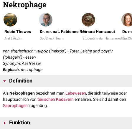
Nekrophage
Robin Thewes
Dr. rer. nat. Fabienne Reh
Amara Hamzaoui
Dr. 
Arzt | Ärztin
DocCheck Team
Student/in der Humanmedizin
DocCh
von altgriechisch: νεκρός ("nekrós") - Toter, Leiche und φαγεῖν
("phagein") - essen
Synonym: Aasfresser
Englisch:
necrophage
Definition
Als
Nekrophagen
bezeichnet man
Lebewesen
, die sich teilweise oder
hauptsächlich von
tierischen
Kadavern
ernähren. Sie sind damit den
Saprophagen
zugehörig.
Funktion