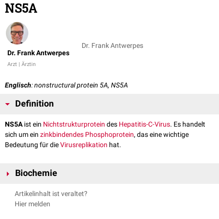
NS5A
Dr. Frank Antwerpes
Dr. Frank Antwerpes
Arzt | Ärztin
Englisch
: nonstructural protein 5A, NS5A
Definition
NS5A
ist ein
Nichtstrukturprotein
des
Hepatitis-C-Virus
. Es handelt
sich um ein
zinkbindendes
Phosphoprotein
, das eine wichtige
Bedeutung für die
Virusreplikation
hat.
Biochemie
NS5A leitet sich von einem großen
Polyprotein
ab, das vom HCV-Genom
Artikelinhalt ist veraltet?
kodiert wird. Dieses Polyprotein unterliegt einer
posttranslationalen
Hier melden
Modifikation
durch die
Protease
NS3. NSA5 besitzt wahrscheinlich keine