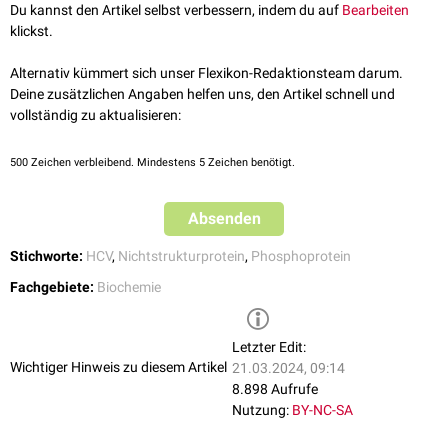
eigene enzymatische Aktivität, interagiert aber mit anderen Proteinen
Du kannst den Artikel selbst verbessern, indem du auf
Bearbeiten
des Virus und der Wirtszelle und beeinflusst so die
RNA
-Replikation und
klickst.
das
Assembly
des HCV. Es kommt in zwei verschiedenen
phosphorylierten
Formen vor, die als p56 und p58 bezeichnet werden.
Alternativ kümmert sich unser Flexikon-Redaktionsteam darum.
Deine zusätzlichen Angaben helfen uns, den Artikel schnell und
vollständig zu aktualisieren:
500
Zeichen verbleibend. Mindestens 5 Zeichen benötigt.
Absenden
Stichworte:
HCV
,
Nichtstrukturprotein
,
Phosphoprotein
Fachgebiete:
Biochemie
Letzter Edit:
Wichtiger Hinweis zu diesem Artikel
21.03.2024, 09:14
8.898 Aufrufe
Nutzung:
BY-NC-SA