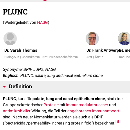
PLUNC
(Weitergeleitet von
NASG
)
Dr. Sarah Thomas
Dr. Frank Antwerpes
Dr. m
Biologe/in | Chemiker/in | Naturwissenschaftler/in
Arzt | Ärztin
DocChe
Synonyme: BPIF, LUNX, NASG
Englisch
: PLUNC, palate, lung and nasal epithelium clone
Definition
PLUNC
, kurz für
palate, lung and nasal epithelium clone
, sind eine
Gruppe sekretorischer
Proteine
mit
immunmodulatorischer
und
antimikrobieller
Wirkung, die Teil der
angeborenen Immunantwort
sind. Nach neuer Nomenklatur werden sie auch als
BPIF
[
1
]
("bactericidal/permeability-increasing protein fold") bezeichnet.