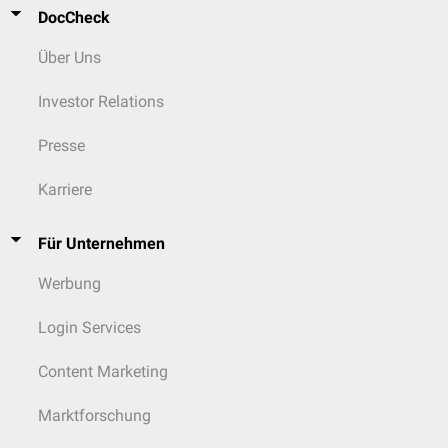
↑
Saferali et al.,
Immunomodulatory function of the cystic fibrosis
DocCheck
modifier gene BPIFA1
, PLoS ONE, 2020
↑
Yu et al.,
Enhanced biofilm prevention activity of a SPLUNC1‑derived
Über Uns
antimicrobial peptide against Staphylococcus aureus
, PLoS ONE, 2018
Investor Relations
↑
Ben‑Meir et al.,
SPLUNC1 as a biomarker of pulmonary exacerbations in children with
Presse
cystic fibrosis
, J Cyst Fibros, 2024
↑
Khanal et al.,
SPLUNC1: a novel marker of cystic fibrosis
Karriere
exacerbations
, Eur Respir J, 2021
Für Unternehmen
Werbung
Login Services
Content Marketing
Marktforschung