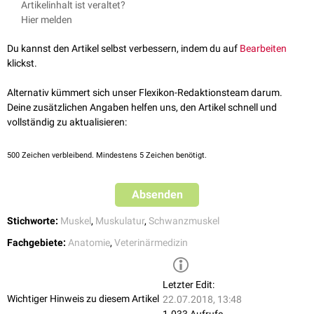
Hinterextremität
nach
distal
verlaufen kann.
Artikelinhalt ist veraltet?
Bewegungsapparat. Lehrbuch der Anatomie der Haustiere. Parey,
Hier melden
2004.
Verlauf
König, Horst Erich, and Hans-Georg Liebich. Anatomie der
Du kannst den Artikel selbst verbessern, indem du auf
Bearbeiten
Der Musculus iliocaudalis besitzt seinen Ursprung
medial
an der
Haussäugetiere: Lehrbuch und Farbatlas für Studium und Praxis.
klickst.
Darmbeinsäule
und inseriert, gemeinsam mit dem Musculus
Schattauer Verlag, 2014.
pubocaudalis, an den
Haemalfortsätzen
der ersten
Schwanzwirbel
und
Alternativ kümmert sich unser Flexikon-Redaktionsteam darum.
in der
Schwanzfaszie
.
Deine zusätzlichen Angaben helfen uns, den Artikel schnell und
Innervation
vollständig zu aktualisieren:
Seine
motorische
Innervation erhält er über die
Ventraläste
er letzten
Kreuznerven
500
Zeichen verbleibend. Mindestens 5 Zeichen benötigt.
Absenden
Stichworte:
Muskel
,
Muskulatur
,
Schwanzmuskel
Fachgebiete:
Anatomie
,
Veterinärmedizin
Letzter Edit:
Wichtiger Hinweis zu diesem Artikel
22.07.2018, 13:48