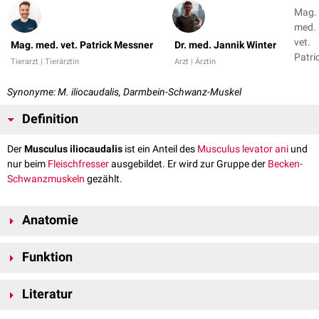
Mag.
med.
vet.
Mag. med. vet. Patrick Messner
Dr. med. Jannik Winter
Patri
Tierarzt | Tierärztin
Arzt | Ärztin
Messn
Dr. m
Synonyme: M. iliocaudalis, Darmbein-Schwanz-Muskel
Janni
Winte
Definition
Der
Musculus iliocaudalis
ist ein Anteil des
Musculus levator ani
und
nur beim
Fleischfresser
ausgebildet. Er wird zur Gruppe der
Becken-
Schwanzmuskeln
gezählt.
Anatomie
Der Musculus levator ani des Fleischfressers kann aufgrund seines
Funktion
Faserverlaufes in einen Musculus iliocaudalis (Darmbeinanteil) und in
einen
Musculus pubocaudalis
(Schambeinportion) unterteilt werden.
Bei Kontraktion erfolgt ein Niederziehen des
Schwanzes
.
Zwischen dem Musculus iliocaudalis und pubocaudalis tritt der
Literatur
Nervus
obturatorius
hindurch, sodass dieser im Anschluss an der
Nickel, Richard, August Schummer, and Eugen Seiferle. Band I: