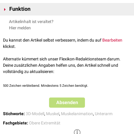
Musculus extensor pollicis longus
. Seine
Sehne
durchtritt das 4.
Die
Innervation
erfolgt durch den Ramus profundus des
Nervus radialis
Sehnenfach des
Retinaculum extensorum
und setzt zusammen mit der
Funktion
mit Fasern aus den Segmenten
C7
und
C8
.
Sehne des
Musculus extensor digitorum
an der dorsalen
Aponeurose
des
Der Musculus extensor indicis bewirkt eine
Extension
(Streckung) des
Zeigefingers
(Digitus II) an.
Artikelinhalt ist veraltet?
Zeigefingers.
Hier melden
Du kannst den Artikel selbst verbessern, indem du auf
Bearbeiten
klickst.
Alternativ kümmert sich unser Flexikon-Redaktionsteam darum.
Deine zusätzlichen Angaben helfen uns, den Artikel schnell und
vollständig zu aktualisieren:
500
Zeichen verbleibend. Mindestens 5 Zeichen benötigt.
Absenden
Stichworte:
3D-Modell
,
Muskel
,
Muskelanimation
,
Unterarm
Fachgebiete:
Obere Extremität