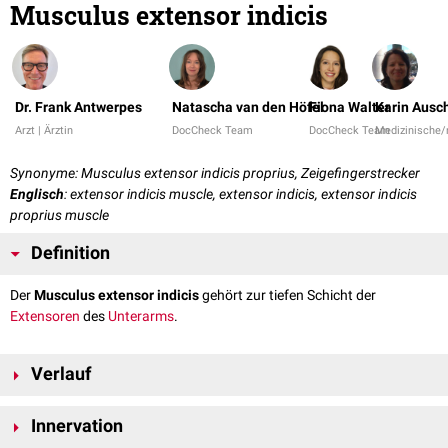
Musculus extensor indicis
Dr. Frank Antwerpes
Natascha van den Höfel
Fiona Walter
Karin Ausc
Arzt | Ärztin
DocCheck Team
DocCheck Team
Medizinische/
Synonyme: Musculus extensor indicis proprius, Zeigefingerstrecker
Englisch
: extensor indicis muscle, extensor indicis, extensor indicis
proprius muscle
Definition
Der
Musculus extensor indicis
gehört zur tiefen Schicht der
Extensoren
des
Unterarms
.
Verlauf
Sein Ursprung liegt an der Facies posterior der
Ulna
und an der
Innervation
Membrana interossea antebrachii
, unterhalb des Ursprungs des