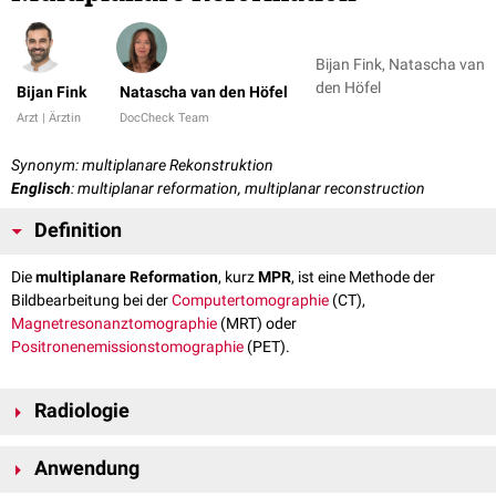
Bijan Fink, Natascha van
den Höfel
Bijan Fink
Natascha van den Höfel
Arzt | Ärztin
DocCheck Team
Synonym: multiplanare Rekonstruktion
Englisch
: multiplanar reformation, multiplanar reconstruction
Definition
Die
multiplanare Reformation
, kurz
MPR
, ist eine Methode der
Bildbearbeitung bei der
Computertomographie
(CT),
Magnetresonanztomographie
(MRT) oder
Positronenemissionstomographie
(PET).
Radiologie
Mit Hilfe der MPR können Daten in einer bestimmten Ebene (meist
axiale
Anwendung
Ebene) in eine andere Ebene (z.B.
coronal
oder
sagittal
) umformatiert
werden. Weiterhin sind auch gekrümmte Rekonstruktionen (Curved