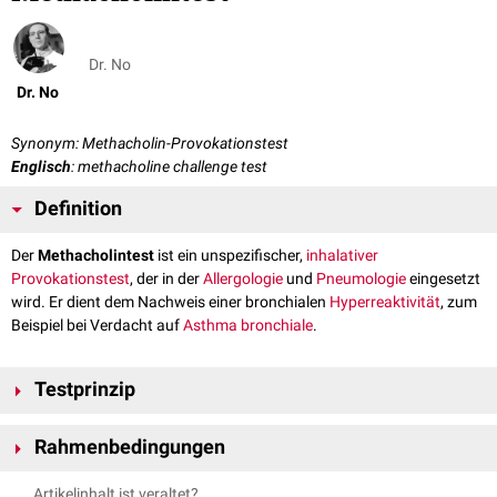
Dr. No
Dr. No
Synonym: Methacholin-Provokationstest
Englisch
: methacholine challenge test
Definition
Der
Methacholintest
ist ein unspezifischer,
inhalativer
Provokationstest
, der in der
Allergologie
und
Pneumologie
eingesetzt
wird. Er dient dem Nachweis einer bronchialen
Hyperreaktivität
, zum
Beispiel bei Verdacht auf
Asthma bronchiale
.
Testprinzip
Methacholin
ist ein Muskarinrezeptor-Agonist und damit ein direktes
Rahmenbedingungen
Parasympathomimetikum, das in der Lunge eine dosisabhängige
Bronchokonstriktion
auslöst. Bei Patienten mit Asthma bronchiale, aber
Ein Methacholintest kann einen
Asthmaanfall
auslösen. Deshalb wird
Artikelinhalt ist veraltet?
auch infolge chronischer Entzündung durch Infekte oder inhalativer