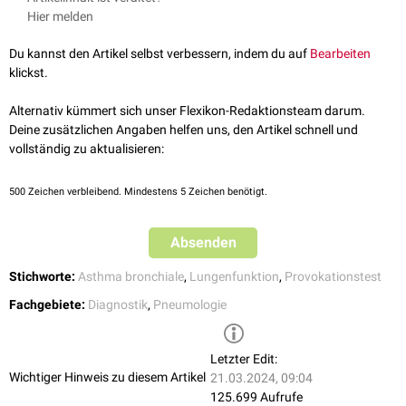
der Test nur in einem entsprechend ausgerüsteten
Hier melden
Noxen (Lacke und Farben, Nagellackentferner, Haarspray), ist diese
Lungenfunktionslabor
mit geschultem Personal durchgeführt. Bei
Reaktion deutlich ausgeprägter als beim Gesunden.
Auftreten von Atembeschwerden werden dem Patienten
Sauerstoff
und
Du kannst den Artikel selbst verbessern, indem du auf
Bearbeiten
Wird einem symptomfreien Patienten mit Verdacht auf Asthma unter
Betasympathomimetika
verabreicht. Ein Arzt mit Erfahrung in der
klickst.
kontrollierten Bedingungen Methacholin über einen
Vernebler
zugeführt,
Notfallmedizin
sollte im Ernstfall erreichbar sein.
kommt es zu Veränderungen von Lungenparametern (FEV1,
Alternativ kümmert sich unser Flexikon-Redaktionsteam darum.
Atemwegswiderstand), die sich mittels der
Spirometrie
erfassen lassen.
Deine zusätzlichen Angaben helfen uns, den Artikel schnell und
Verändern sich diese Werte schon unter dem Schwellenwert von 0,5 mg,
vollständig zu aktualisieren:
wird der Test als positiv gewertet. Auf diese Weise kann die Diagnose
eines hyperreagiblen Bronchialsystems und damit einer obstruktiven
500
Zeichen verbleibend. Mindestens 5 Zeichen benötigt.
Ventilationsstörung gesichert werden.
Absenden
Stichworte:
Asthma bronchiale
,
Lungenfunktion
,
Provokationstest
Fachgebiete:
Diagnostik
,
Pneumologie
Letzter Edit:
Wichtiger Hinweis zu diesem Artikel
21.03.2024, 09:04
125.699 Aufrufe