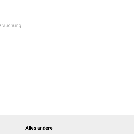
elenk wird der
duktion weisen auf
CL) hin, entsprechend
ersuchung
Alles andere