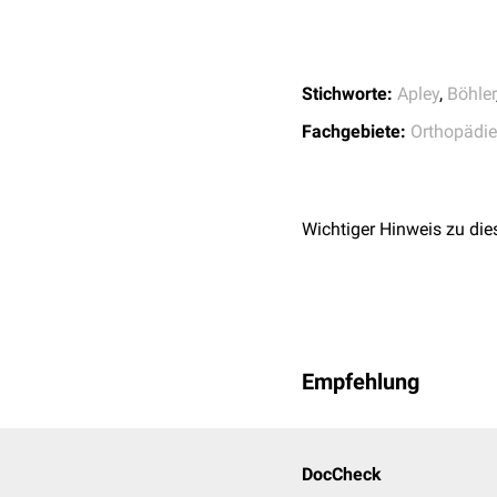
Böhler-Zeichen
: Schm
Unterschenkel durch 
Schäden des Innenmen
Gegensätzliches gilt 
Stichworte:
Apley
,
Böhler
Fachgebiete:
Orthopädie
Wichtiger Hinweis zu die
Empfehlung
DocCheck