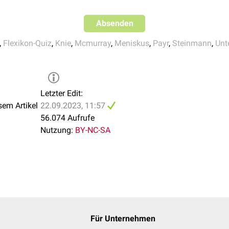
erzhafter
Varusstress
bzw.
Valgusstress
. Bei gestrecktem Knieg
den Untersucher
adduziert
und
abduziert
. Schmerzen bei der Ad
Absenden
iskus (Meniscus medialis) oder des lateralen
Seitenbandes
(L
für die Abduktion.
,
Flexikon-Quiz
,
Knie
,
Mcmurray
,
Meniskus
,
Payr
,
Steinmann
,
Unt
Letzter Edit:
sem Artikel
22.09.2023, 11:57
56.074 Aufrufe
Nutzung:
BY-NC-SA
Für Unternehmen