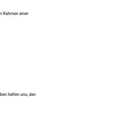
m Rahmen einer
vorliegt bzw. Schmerzen
wandert bei Beugung im
Gelenkspalt zu
rfolgt eine Beugung von
ßenrotation werden bei
ben helfen uns, den
Knie fest und palpiert
treckt. Schmerzen oder