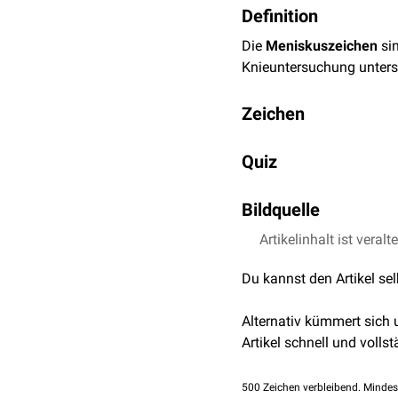
Definition
Die
Meniskuszeichen
si
Knieuntersuchung unters
Zeichen
Steinmann-I-Zeichen
Quiz
bei
Innenrotation
, we
Steinmann-II-Zeichen
Bildquelle
Kniegelenk nach
dors
Payr-Zeichen
: Bei ei
Artikelinhalt ist veralt
Bildquelle für Flexik
Schmerzen, wenn der P
Apley-Test
: Bei diese
Du kannst den Artikel se
neunzig Grad. Durch 
Meniskusläsionen S
Alternativ kümmert sich
McMurray-Test
: Der 
Artikel schnell und vollst
den Gelenkspalt, wäh
ein hörbares Klicken
500
Zeichen verbleibend. Mindes