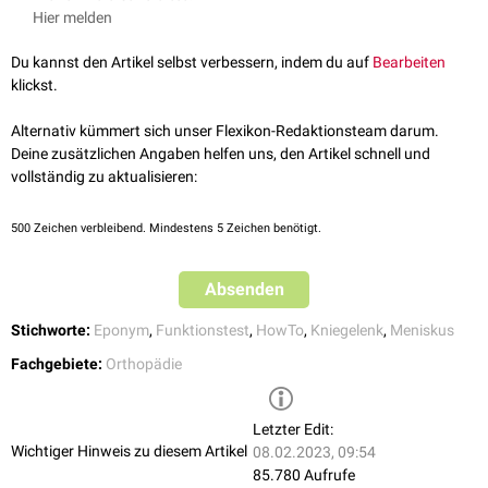
Knie fest und mit Daumen und Zeigefinger der einen Hand wird der
Hier melden
Gelenkspalt
palpiert
, während das Bein außenrotiert ist. Dann wird das
Bein langsam gestreckt. Treten dabei Schmerzen oder ein hörbares
Du kannst den Artikel selbst verbessern, indem du auf
Bearbeiten
Klicken auf, ist dies ein Zeichen für eine Schädigung des medialen
klickst.
Meniskus.
Alternativ kümmert sich unser Flexikon-Redaktionsteam darum.
Deine zusätzlichen Angaben helfen uns, den Artikel schnell und
vollständig zu aktualisieren:
500
Zeichen verbleibend. Mindestens 5 Zeichen benötigt.
Absenden
Stichworte:
Eponym
,
Funktionstest
,
HowTo
,
Kniegelenk
,
Meniskus
Fachgebiete:
Orthopädie
Letzter Edit:
Wichtiger Hinweis zu diesem Artikel
08.02.2023, 09:54
85.780 Aufrufe