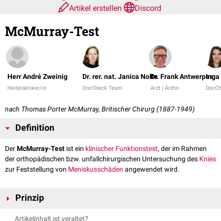
Artikel erstellen
Discord
McMurray-Test
Herr André Zweinig
Dr. rer. nat. Janica Nolte
Dr. Frank Antwerpes
Inga
Heilpraktiker/in
DocCheck Team
Arzt | Ärztin
DocC
nach Thomas Porter McMurray, Britischer Chirurg (1887-1949)
Definition
Der
McMurray-Test
ist ein
klinischer Funktionstest
, der im Rahmen
der orthopädischen bzw. unfallchirurgischen Untersuchung des
Knies
zur Feststellung von
Meniskusschäden
angewendet wird.
Prinzip
Der Patient liegt auf dem Rücken. Der Untersucher hält das gebeugte
Artikelinhalt ist veraltet?