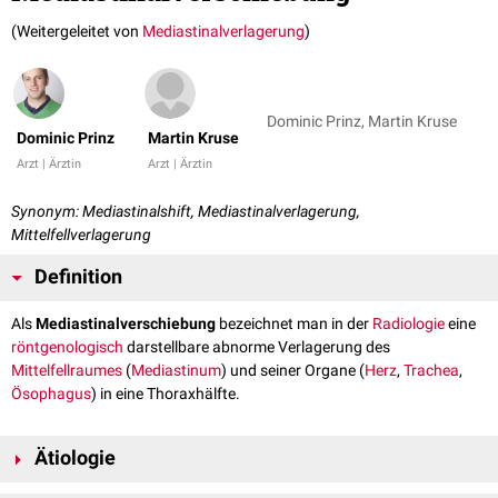
(Weitergeleitet von
Mediastinalverlagerung
)
Dominic Prinz, Martin Kruse
Dominic Prinz
Martin Kruse
Arzt | Ärztin
Arzt | Ärztin
Synonym: Mediastinalshift, Mediastinalverlagerung,
Mittelfellverlagerung
Definition
Als
Mediastinalverschiebung
bezeichnet man in der
Radiologie
eine
röntgenologisch
darstellbare abnorme Verlagerung des
Mittelfellraumes
(
Mediastinum
) und seiner Organe (
Herz
,
Trachea
,
Ösophagus
) in eine Thoraxhälfte.
Ätiologie
Ursächlich können sein