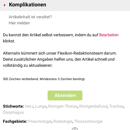
Komplikationen
eine Raumforderung der
kontralateralen
Thoraxhälfte im Sinne
eines
Spannungspneumothorax
Bei raumfordernder Ursache (Spannungspneumothorax) kann es in
Artikelinhalt ist veraltet?
eines
Pleuraergusses
oder
Abhängigkeit vom Ausprägungsgrad zur Kompression der
Hier melden
eines
Lungenemphysems
, sowie
kontralateralen
Lunge (Gefahr der
respiratorischen Insuffizienz
) und der
eine räumliche Verkleinerung der
ipsilateralen
Thoraxhälfte durch
Vena cava superior
(Gefahr der
oberen Einflussstauung
) kommen.
Du kannst den Artikel selbst verbessern, indem du auf
Bearbeiten
Atelektasen
oder
klickst.
Zustand nach
Lobektomie
Alternativ kümmert sich unser Flexikon-Redaktionsteam darum.
Deine zusätzlichen Angaben helfen uns, den Artikel schnell und
vollständig zu aktualisieren:
500
Zeichen verbleibend. Mindestens 5 Zeichen benötigt.
Absenden
Stichworte:
Herz
,
Lunge
,
Röntgen-Thorax
,
Röntgenbefund
,
Trachea
,
Ösophagus
Fachgebiete:
Pneumologie
,
Radiologie
,
Thoraxchirurgie