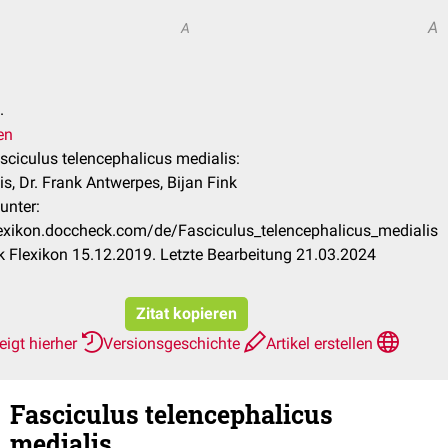
A
A
.
en
asciculus telencephalicus medialis:
is, Dr. Frank Antwerpes, Bijan Fink
unter:
flexikon.doccheck.com/de/Fasciculus_telencephalicus_medialis
 Flexikon 15.12.2019. Letzte Bearbeitung 21.03.2024
Zitat kopieren
eigt hierher
Versionsgeschichte
Artikel erstellen
Fasciculus telencephalicus
medialis