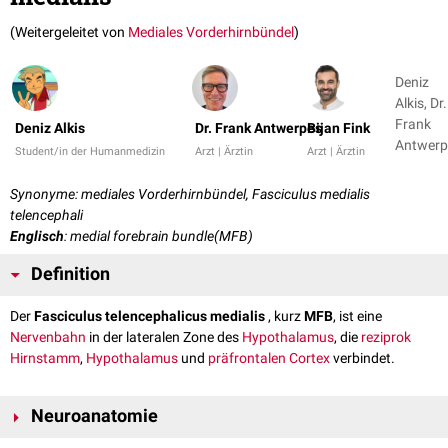
(Weitergeleitet von
Mediales Vorderhirnbündel
)
Deniz
Alkis, Dr.
Frank
Deniz Alkis
Dr. Frank Antwerpes
Bijan Fink
Antwerp
Student/in der Humanmedizin
Arzt | Ärztin
Arzt | Ärztin
+ 1
Synonyme: mediales Vorderhirnbündel, Fasciculus medialis
telencephali
Englisch
: medial forebrain bundle(MFB)
Definition
Der
Fasciculus telencephalicus medialis
, kurz
MFB
, ist eine
Nervenbahn
in der lateralen Zone des
Hypothalamus
, die
reziprok
Hirnstamm
,
Hypothalamus
und
präfrontalen Cortex
verbindet.
Neuroanatomie