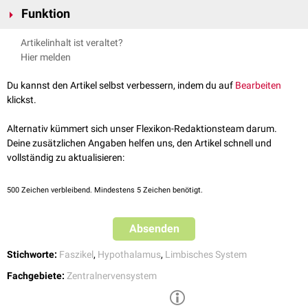
Der Fasciculus telencephalicus medialis stellt ein
polysynaptisches
Funktion
Fasersystem dar. Zu den Ziel- bzw. Ursprungsregionen gehören:
medialer
präfrontaler und
orbitofrontaler Cortex
Zusammen mit dem
Fascicululus longitudinalis posterior
verbindet der
Artikelinhalt ist veraltet?
olfaktorische
kortikale Areale
Fasciculus telencephalicus medialis wichtige Strukturen des
limbischen
Hier melden
ventrale
Basalganglien
Systems
. Es wird angenommen, dass er ein Teil des
Belohnungssytems
Area septalis
und
Area praeoptica
ist. Eine elektrische Stimulation des MFB im Rahmen einer
intrakraniellen
Du kannst den Artikel selbst verbessern, indem du auf
Bearbeiten
Hypothalamus
Selbststimulation
(ICSS) erzeugt ein Gefühl des Vergnügens.
klickst.
Nuclei tegmentales
Alternativ kümmert sich unser Flexikon-Redaktionsteam darum.
Deine zusätzlichen Angaben helfen uns, den Artikel schnell und
vollständig zu aktualisieren:
500
Zeichen verbleibend. Mindestens 5 Zeichen benötigt.
Absenden
Stichworte:
Faszikel
,
Hypothalamus
,
Limbisches System
Fachgebiete:
Zentralnervensystem