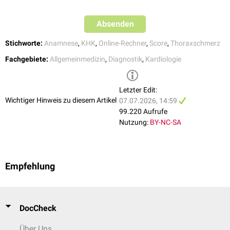
Ursprungs ist
Absenden
Stichworte:
Anamnese
,
KHK
,
Online-Rechner
,
Score
,
Thoraxschmerz
Fachgebiete:
Allgemeinmedizin
,
Diagnostik
,
Kardiologie
Letzter Edit:
Wichtiger Hinweis zu diesem Artikel
07.07.2026, 14:59
99.220 Aufrufe
Nutzung:
BY-NC-SA
Empfehlung
DocCheck
Über Uns