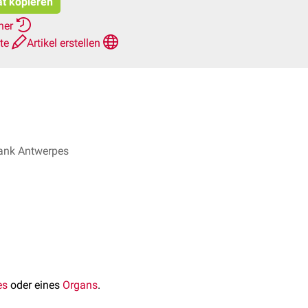
at kopieren
rher
hte
Artikel erstellen
rank Antwerpes
es
oder eines
Organs
.