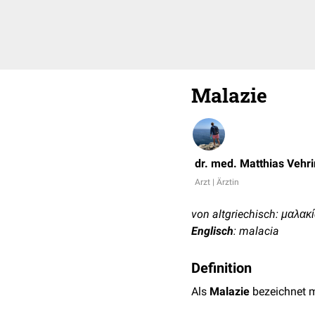
Malazie
dr. med. Matthias Vehr
Arzt | Ärztin
von altgriechisch: μαλακί
Englisch
: malacia
Definition
Als
Malazie
bezeichnet m