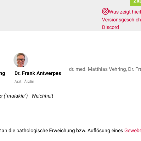
Zit
Was zeigt hie
Versionsgeschic
Discord
dr. med. Matthias Vehring, Dr. F
ing
Dr. Frank Antwerpes
Arzt | Ärztin
α ("malakía") - Weichheit
an die pathologische Erweichung bzw. Auflösung eines
Geweb