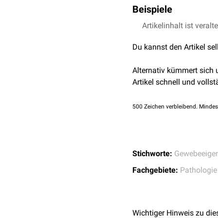
Beispiele
Artikelinhalt ist veralt
Osteomalazie
Chondromalazie
Du kannst den Artikel se
Tracheomalazie
Bronchomalazie
Alternativ kümmert sich
Laryngomalazie
Artikel schnell und vollst
Keratomalazie
Enzephalomalazie
500
Zeichen verbleibend. Mindes
Stichworte:
Gewebeeigen
Fachgebiete:
Pathologie
Wichtiger Hinweis zu die