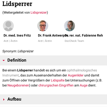
Lidsperrer
(Weitergeleitet von
Lidspreizer
)
Dr. med. Ines Fritz
Dr. Frank Antwerpes
Dr. rer. nat. Fabienne Reh
Arzt | Ärztin
Arzt | Ärztin
DocCheck Team
Synonym: Lidspreizer
Definition
Bei einem
Lidsperrer
handelt es sich um ein
ophthalmologisches
Instrument
, das zum Auseinanderhalten der
Augenlider
und damit
zum Öffnen oder Vergrößern der
Lidspalte
bei Untersuchungen (z.B.
bei
Neugeborenen
) oder
chirurgischen Eingriffen
am
Auge
dient.
Aufbau
Lidsperrer bestehen aus zwei kleinen, sich gegenüberliegenden